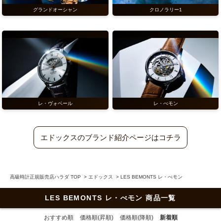
クロノラリー1
グランドオーシャン
レ・ヴォベール
レ・べモン
エドックスのブランド紹介ページはコチラ
高級時計正規販売店ハラダ TOP
>
エドックス
>
LES BEMONTS レ・べモン
LES BEMONTS レ・べモン 商品一覧
おすすめ順
価格順(昇順)
価格順(降順)
新着順