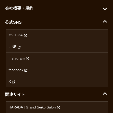
グランドセイコー
ご利用ガイド
会社概要・規約
シチズン
支払い方法について
ハラダコーポレートサイト
セイコー
公式SNS
配送・送料について
会社概要
カシオ
返品について
沿革
YouTube
ミナセ
ハラダの保証とアフターサービス
アクセス情報
オリエントスター
LINE
特定商取引法に基づく表記
オメガ
Instagram
プライバシーポリシー
ショパール
無断転載・商用利用について
facebook
ロンジン
コンテンツ制作ポリシーおよび生成AIの利用指針
チューダー
X
ノルケイン
関連サイト
ブランド一覧を見る
HARADA | Grand Seiko Salon