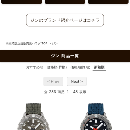
ジンのブランド紹介ページはコチラ
高級時計正規販売店ハラダ TOP
>
ジン
ジン 商品一覧
おすすめ順
価格順(昇順)
価格順(降順)
新着順
< Prev
Next >
236
1
48
全
商品
-
表示