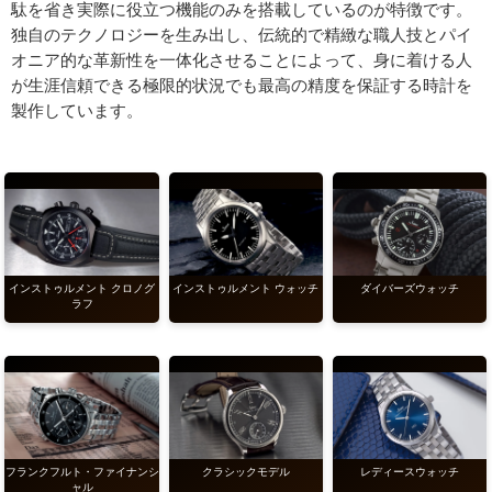
駄を省き実際に役立つ機能のみを搭載しているのが特徴です。
独自のテクノロジーを生み出し、伝統的で精緻な職人技とパイ
オニア的な革新性を一体化させることによって、身に着ける人
が生涯信頼できる極限的状況でも最高の精度を保証する時計を
製作しています。
インストゥルメント クロノグ
インストゥルメント ウォッチ
ダイバーズウォッチ
ラフ
フランクフルト・ファイナンシ
レディースウォッチ
クラシックモデル
ャル