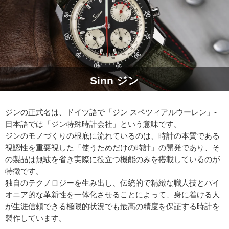
Sinn ジン
ジンの正式名は、ドイツ語で「ジン スペツィアルウーレン」-
日本語では「ジン特殊時計会社」という意味です。
ジンのモノづくりの根底に流れているのは、時計の本質である
視認性を重要視した「使うためだけの時計」の開発であり、そ
の製品は無駄を省き実際に役立つ機能のみを搭載しているのが
特徴です。
独自のテクノロジーを生み出し、伝統的で精緻な職人技とパイ
オニア的な革新性を一体化させることによって、身に着ける人
が生涯信頼できる極限的状況でも最高の精度を保証する時計を
製作しています。