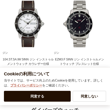
ジン
ジン
104.ST.SA.IW SINN ジン インストゥル
EZM3.F SINN ジン インストゥルメン
メントウォッチ カウレザー仕様
トウォッチ ブレスレット仕様
451,000
638,000
Cookieの利用について
当サイトでは、サービス向上のためCookieを使用しています。詳しく
は、
プライバシーポリシー
をご確認ください。
SINN
インストゥルメント ウォッチモデル一覧 ＞＞
同意する
同意しない