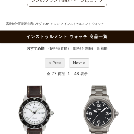
高級時計正規販売店ハラダ TOP
>
ジン
>
インストゥルメント ウォッチ
インストゥルメント ウォッチ 商品一覧
おすすめ順
価格順(昇順)
価格順(降順)
新着順
< Prev
Next >
77
1
48
全
商品
-
表示