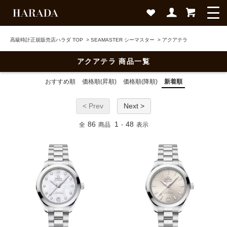
高級時計正規販売店ハラダ TOP
>
SEAMASTER シーマスター
>
アクアテラ
アクアテラ 商品一覧
おすすめ順
価格順(昇順)
価格順(降順)
新着順
< Prev
Next >
86
1
48
全
商品
-
表示