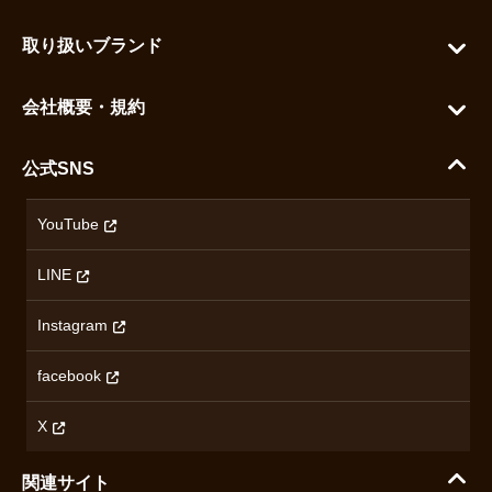
カートを見る
お問い合わせ
お気に入りを見る
取り扱いブランド
よくある質問
グランドセイコー
ご利用ガイド
会社概要・規約
シチズン
支払い方法について
ハラダコーポレートサイト
セイコー
公式SNS
配送・送料について
会社概要
カシオ
返品について
沿革
YouTube
ミナセ
ハラダの保証とアフターサービス
アクセス情報
オリエントスター
LINE
特定商取引法に基づく表記
オメガ
Instagram
プライバシーポリシー
ショパール
無断転載・商用利用について
facebook
ロンジン
コンテンツ制作ポリシーおよび生成AIの利用指針
チューダー
X
ノルケイン
関連サイト
ブランド一覧を見る