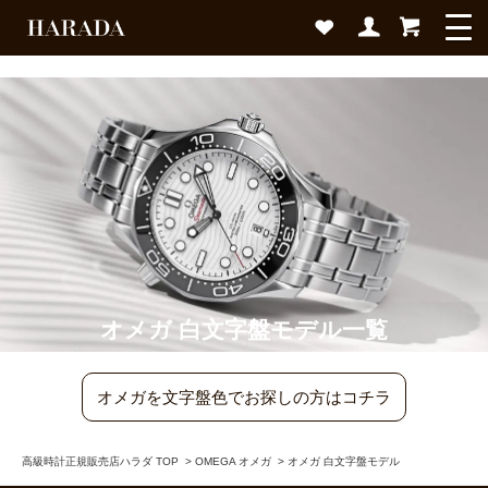
オメガ 白文字盤モデル一覧
オメガを文字盤色でお探しの方はコチラ
高級時計正規販売店ハラダ TOP
>
OMEGA オメガ
>
オメガ 白文字盤モデル