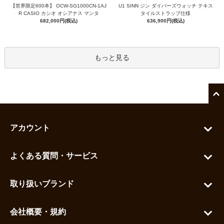
【世界限定600本】 OCW-SG1000CN-1AJ
U1 SINN ジン ダイバーズウォッチ テキス
R CASIO カシオ オシアナス マンタ
タイルストラップ仕様
682,000円(税込)
636,900円(税込)
もっと見る
アカウント
マイアカウント
よくある質問・サービス
カートを見る
お問い合わせ
お気に入りを見る
取り扱いブランド
よくある質問
グランドセイコー
ご利用ガイド
会社概要・規約
シチズン