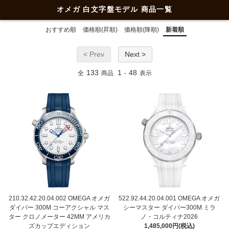
オメガ 白文字盤モデル 商品一覧
おすすめ順
価格順(昇順)
価格順(降順)
新着順
< Prev
Next >
133
1
48
全
商品
-
表示
210.32.42.20.04.002 OMEGA オメガ
522.92.44.20.04.001 OMEGA オメガ
ダイバー 300M コーアクシャル マス
シーマスター ダイバー300M ミラ
ター クロノメーター 42MM アメリカ
ノ・コルティナ2026
ズカップエディション
1,485,000円(税込)