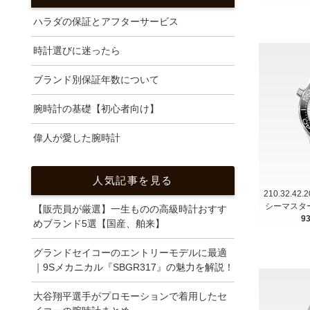
ハラダの保証とアフターサービス
時計選びに迷ったら
ブランド別保証年数について
腕時計の基礎【初心者向け】
偉人が愛した腕時計
人気記事を見る
210.32.42
シーマスター 
【販売員が厳選】一生ものの高級時計おすす
9
めブランド5選【国産、舶来】
グランドセイコーのエントリーモデルに最適
｜9Sメカニカル『SBGR317』の魅力を解説！
大谷翔平選手がプロモーションで着用したセ