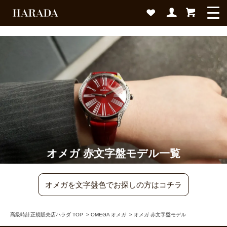
オメガ 赤文字盤モデル一覧
オメガを文字盤色でお探しの方はコチラ
高級時計正規販売店ハラダ TOP
>
OMEGA オメガ
>
オメガ 赤文字盤モデル