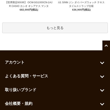
【世界限定600本】 OCW-SG1000CN-1AJ
U1 SINN ジン ダイバーズウォッチ テキス
R CASIO カシオ オシアナス マンタ
タイルストラップ仕様
682,000円(税込)
636,900円(税込)
もっと見る
アカウント
マイアカウント
よくある質問・サービス
カートを見る
お問い合わせ
お気に入りを見る
取り扱いブランド
よくある質問
グランドセイコー
ご利用ガイド
会社概要・規約
シチズン
支払い方法について