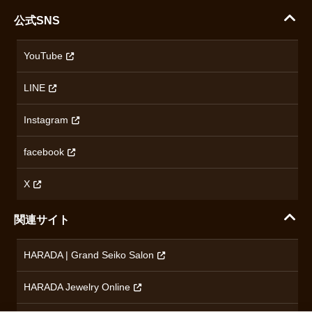
ハラダコーポレートサイト
セイコー
公式SNS
配送・送料について
会社概要
カシオ
返品について
沿革
YouTube
ミナセ
ハラダの保証とアフターサービス
アクセス情報
オリエントスター
LINE
特定商取引法に基づく表記
オメガ
Instagram
プライバシーポリシー
ショパール
無断転載・商用利用について
facebook
ロンジン
コンテンツ制作ポリシーおよび生成AIの利用指針
チューダー
X
ノルケイン
関連サイト
ブランド一覧を見る
HARADA | Grand Seiko Salon
HARADA Jewelry Online