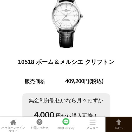
10518 ボーム＆メルシエ クリフトン
409,200円(税込)
販売価格
無金利分割払いなら月々わずか
4,000
円から購入可能！
※
100
回分割払いの場合。初回のみ
13,200
円
ハラダオンライン
お問い合わせ
メニュー
TOPへ
お問い合わせ
サイト