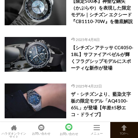
【限定500本】神聖な鏑矢
（かぶらや）を表現した限定
モデル｜シチズン エクシード
『CB1110-70W』を徹底解説
2025年4月8日
【シチズン アテッサ CC4050-
18L】サファイアベゼルが輝
くフラグシップモデルにスポ
ーティな新作が登場
2025年4月22日
ザ・シチズンより、藍染文字
板の限定モデル「AQ4100-
65L」が登場【年差±5秒エ
コ・ドライブ】
ハラダオンライン
お問い合わせ
メニュー
TOPへ
お問い合わせ
サイト