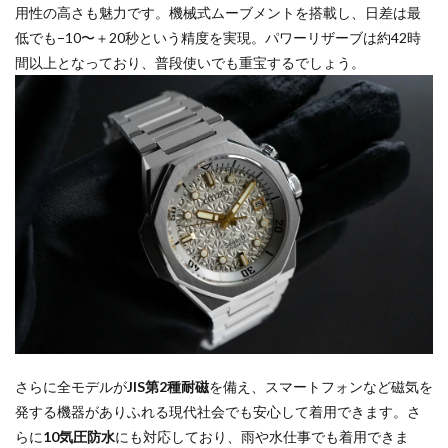
用性の高さも魅力です。機械式ムーブメントを搭載し、日差は最
低でも−10〜＋20秒という精度を実現。パワーリザーブは約42時
間以上となっており、普段使いでも重宝するでしょう。
さらに全モデルが
JIS第2種耐磁
を備え、スマートフォンなど磁気を
発する機器がありふれる現代社会でも安心して着用できます。さ
らに
10気圧防水
にも対応しており、雨や水仕事でも着用できま