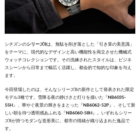
シチズンの
シリーズ8
は、無駄を削ぎ落とした「引き算の美意識」
をテーマに、現代的なデザインと高い機能性を両立させた機械式
ウォッチコレクションです。その洗練されたスタイルは、ビジネ
スシーンから日常まで幅広く活躍し、都会的で知的な印象を与え
ます。
今回登場したのは、そんなシリーズ8の新作として発表された限定
モデル3種です。雪降る夜の静けさと灯りを描いた『
NB6035-
55H
』、華やぐ夜景の輝きをまとった『
NB6062-52P
』、そして新
しい朝を待つ透明感あふれる『
NB6060-58H
』。いずれもシリー
ズ8が持つモダンな造形美に、都市の情緒が織り込まれた逸品で
す。