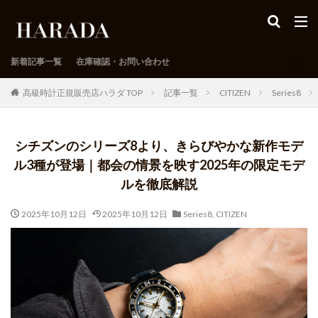
新着記事一覧
在庫確認・お問い合わせ
高級時計正規販売店ハラダ TOP
記事一覧
CITIZEN
Series8
シチズンのシリーズ8より、きらびやかな新作モデ
ル3種が登場｜都会の情景を映す2025年の限定モデ
ルを徹底解説
2025年10月12日
2025年10月12日
Series8
,
CITIZEN