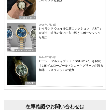
のポイントも解説
スタイル紹介
2026年7月31日
レイモンド ウェイルに新コレクション「A.R.T.」
が誕生｜現代の装いに寄り添うスポーツシック
な魅力
RAYMOND WEIL
2026年7月30日
ピアジェ アルティプラノ『G0A50126』を解説
｜18Kイエローゴールドとカーキグリーンが彩る
極薄ドレスウォッチの魅力
PIAGET
在庫確認やお問い合わせは