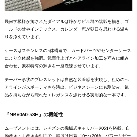
幾何学模様が施されたダイアルは静かなビル群の陰影を描き、ゴ
ールドの針やインデックス、カレンダー窓が朝日を思わせる温も
りを添えています。
ケースはステンレスの5体構造で、ガードパーツやセンターケース
により立体感を強調。鏡面仕上げとヘアライン加工を巧みに組み
合わせ、素材特有の輝きを一層洗練させています。
テーパー形状のブレスレットは自然な装着感を実現し、粗めのヘ
アラインがスポーティさを演出。ビジネスシーンにも馴染み、気
品を持ちながら隠れたエレガンスを漂わせる実用的な一本です。
『NB6060-58H』の機能性
ムーブメントには、シチズンの機械式キャリバー9051を搭載。自
動巻き・手巻き両対応で、精度は日差−10〜+20秒、パワーリザー