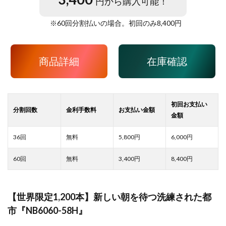
円から購入可能！
※
60
回分割払いの場合。初回のみ
8,400
円
商品詳細
在庫確認
5,800
6,000
3,400
8,400
【世界限定1,200本】新しい朝を待つ洗練された都
市『NB6060-58H』