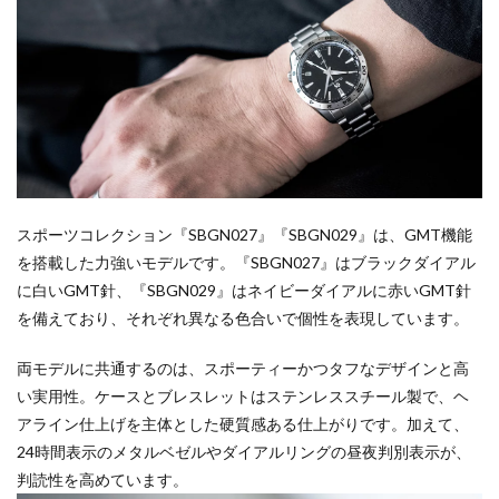
スポーツコレクション『SBGN027』『SBGN029』は、GMT機能
を搭載した力強いモデルです。『SBGN027』はブラックダイアル
に白いGMT針、『SBGN029』はネイビーダイアルに赤いGMT針
を備えており、それぞれ異なる色合いで個性を表現しています。
両モデルに共通するのは、スポーティーかつタフなデザインと高
い実用性。ケースとブレスレットはステンレススチール製で、ヘ
アライン仕上げを主体とした硬質感ある仕上がりです。加えて、
24時間表示のメタルベゼルやダイアルリングの昼夜判別表示が、
判読性を高めています。