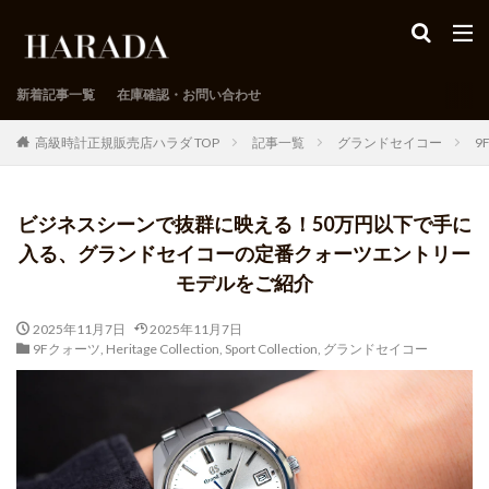
新着記事一覧
在庫確認・お問い合わせ
高級時計正規販売店ハラダ TOP
記事一覧
グランドセイコー
9
ビジネスシーンで抜群に映える！50万円以下で手に
入る、グランドセイコーの定番クォーツエントリー
モデルをご紹介
2025年11月7日
2025年11月7日
9Fクォーツ
,
Heritage Collection
,
Sport Collection
,
グランドセイコー