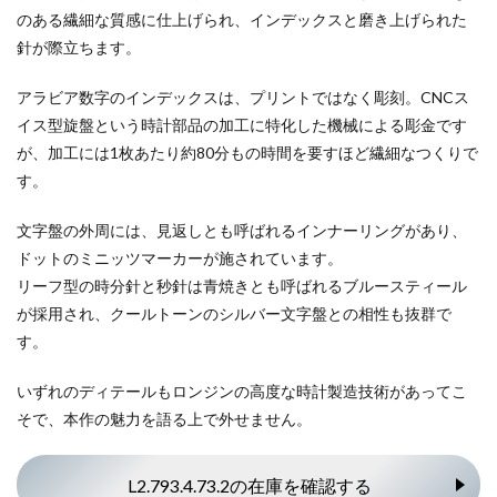
のある繊細な質感に仕上げられ、インデックスと磨き上げられた
針が際立ちます。
アラビア数字のインデックスは、プリントではなく彫刻。CNCス
イス型旋盤という時計部品の加工に特化した機械による彫金です
が、加工には1枚あたり約80分もの時間を要すほど繊細なつくりで
す。
文字盤の外周には、見返しとも呼ばれるインナーリングがあり、
ドットのミニッツマーカーが施されています。
リーフ型の時分針と秒針は青焼きとも呼ばれるブルースティール
が採用され、クールトーンのシルバー文字盤との相性も抜群で
す。
いずれのディテールもロンジンの高度な時計製造技術があってこ
そで、本作の魅力を語る上で外せません。
L2.793.4.73.2の在庫を確認する