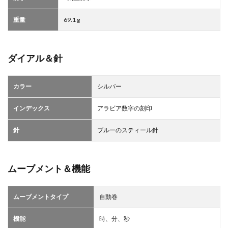
重量
69.1 g
ダイアル＆針
カラー
シルバー
インデックス
アラビア数字の刻印
針
ブルーのスティール針
ムーブメント＆機能
ムーブメントタイプ
自動巻
機能
時、分、秒