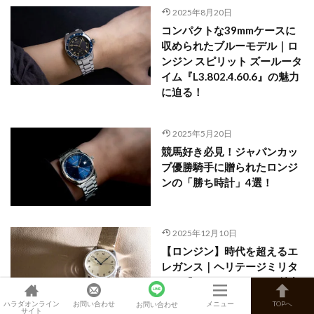
2025年8月20日
コンパクトな39mmケースに
収められたブルーモデル｜ロ
ンジン スピリット ズールータ
イム『L3.802.4.60.6』の魅力
に迫る！
2025年5月20日
競馬好き必見！ジャパンカッ
プ優勝騎手に贈られたロンジ
ンの「勝ち時計」4選！
2025年12月10日
【ロンジン】時代を超えるエ
レガンス｜ヘリテージミリタ
リー『L2.819.4.93.2』の魅力
ハラダオンライン
お問い合わせ
メニュー
TOPへ
お問い合わせ
サイト