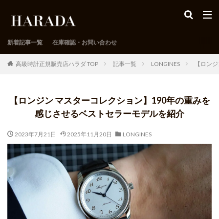
新着記事一覧
在庫確認・お問い合わせ
高級時計正規販売店ハラダ TOP
記事一覧
LONGINES
【ロンジ
【ロンジン マスターコレクション】190年の重みを
感じさせるベストセラーモデルを紹介
2023年7月21日
2025年11月20日
LONGINES