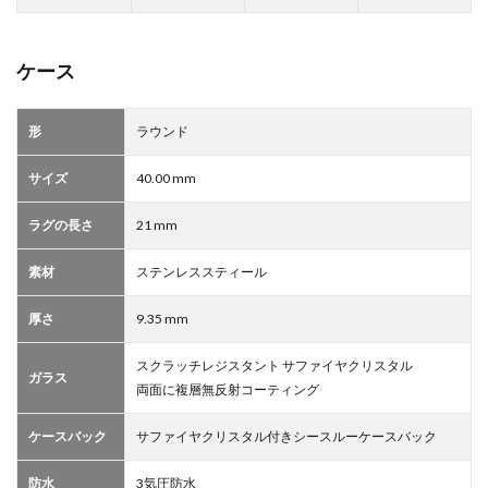
ケース
形
ラウンド
サイズ
40.00 mm
ラグの長さ
21 mm
素材
ステンレススティール
厚さ
9.35 mm
スクラッチレジスタント サファイヤクリスタル
ガラス
両面に複層無反射コーティング
ケースバック
サファイヤクリスタル付きシースルーケースバック
防水
3気圧防水