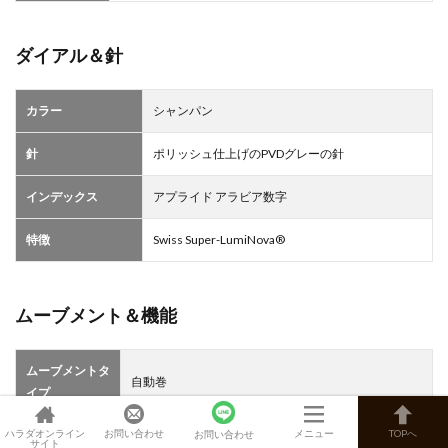
ダイアル＆針
カラー
シャンパン
針
ポリッシュ仕上げのPVDグレーの針
インデックス
アプライド アラビア数字
特徴
Swiss Super-LumiNova®
ムーブメント＆機能
ムーブメントタ
自動巻
イプ
ハラダオンライン
お問い合わせ
メニュー
TOPへ
時、分、秒
お問い合わせ
サイト
機能