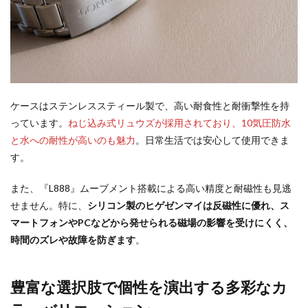
ケースはステンレススティール製で、高い耐食性と耐衝撃性を持
っています。
ねじ込み式リュウズが採用されており、10気圧防水
と水への耐性が高いのも魅力
。日常生活では安心して使用できま
す。
また、『L888』ムーブメント搭載による高い精度と耐磁性も見逃
せません。特に、
シリコン製のヒゲゼンマイは反磁性に優れ、ス
マートフォンやPCなどから発せられる磁場の影響を受けにくく、
時間のズレや故障を防ぎます
。
豊富な選択肢で個性を演出する多彩なカ