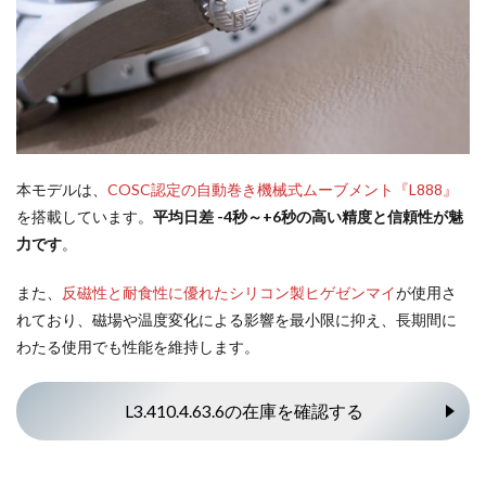
本モデルは、
COSC認定の自動巻き機械式ムーブメント『
L888
』
を搭載しています。
平均日差 -4秒～+6秒の高い精度と信頼性が魅
力です
。
また、
反磁性と耐食性に優れたシリコン製ヒゲゼンマイ
が使用さ
れており、磁場や温度変化による影響を最小限に抑え、長期間に
わたる使用でも性能を維持します。
L3.410.4.63.6の在庫を確認する