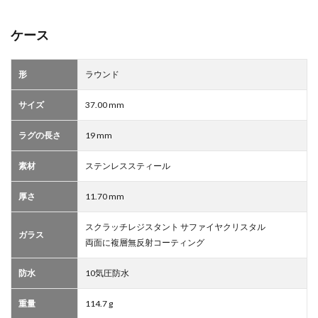
ケース
形
ラウンド
サイズ
37.00 mm
ラグの長さ
19 mm
素材
ステンレススティール
厚さ
11.70 mm
スクラッチレジスタント サファイヤクリスタル
ガラス
両面に複層無反射コーティング
防水
10気圧防水
重量
114.7 g