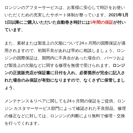
ロンジンのアフターサービスは、お客様に安心して時計をお使い
いただくための充実したサポート体制が整っています。
2021年1月
1日以降にご購入いただいた自動巻き時計には
5年間の保証
が付い
ています
。
また、素材または製造上の欠陥について24ヶ月間の国際保証が適
用されますので、初期不良があれば早めに相談しましょう。ロン
ジンの国際保証は、期間内に不具合があった場合の、パーツおよ
び製造上の欠陥などに関する修理を無償で受けられます。
ロンジ
ンの正規販売店が保証書に日付を入れ、必要箇所が完全に記入さ
れた場合のみ保証が有効になりますので、なくさずに保管しまし
ょう
。
メンテナンス＆リペアに関しても24ヶ月間の保証をご提供。ロン
ジン カスタマーサービス部門によって確認された不良部品、修理
の修正などに対しては、ロンジンの判断により無料で修理・交換
を行ってくれます。