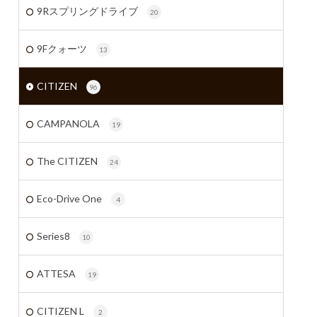
9Rスプリングドライブ
20
9Fクォーツ
13
CITIZEN
96
CAMPANOLA
19
The CITIZEN
24
Eco-Drive One
4
Series8
10
ATTESA
19
CITIZEN L
2