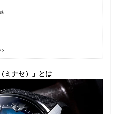
ズ感
ック
E（ミナセ）」とは