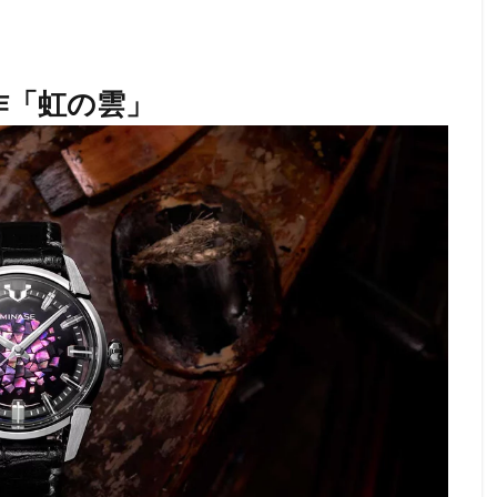
作「虹の雲」