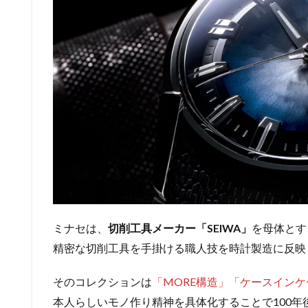
ミナセは、
切削工具メーカー「SEIWA」
を母体とす
精密な切削工具を手掛ける職人技を時計製造に反映
そのコレクションは
「MORE構造」「ケースイン
本人らしいモノ作り精神を具体化することで100