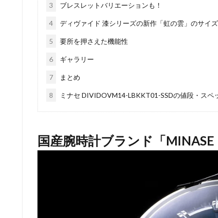
3
ブレスレットバリエーションも！
4
ディヴァイド 漆シリーズの新作「虹の雲」のサイ
5
要所を押さえた機能性
6
ギャラリー
7
まとめ
8
ミナセ DIVIDOVM14-LBKKT01-SSDの値段・スペ
国産腕時計ブランド「MINAS