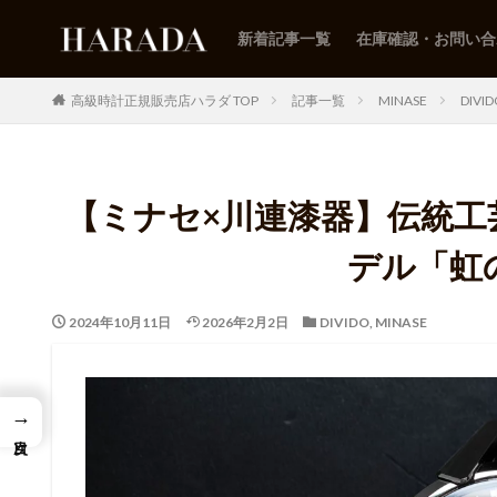
新着記事一覧
在庫確認・お問い合
高級時計正規販売店ハラダ TOP
記事一覧
MINASE
DIVI
【ミナセ×川連漆器】伝統
デル「虹
2024年10月11日
2026年2月2日
DIVIDO
,
MINASE
→