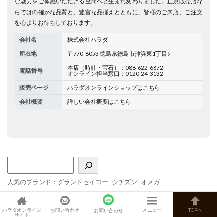
な魅力をご体感いただける空間へと生まれ変わりました。正規販売店な
らではの確かな品質と、豊富な品揃えとともに、皆様のご来店、ご注文
を心よりお待ちしております。
会社名
株式会社ハラダ
所在地
〒770-8053 徳島県徳島市沖浜東1丁目9
本店（時計・宝石）：088-622-6872
電話番号
オンライン担当窓口：0120-24-3132
販売ページ
ハラダオンラインショップはこちら
会社概要
詳しい会社概要はこちら
人気のブランド：
グランドセイコー
シチズン
オメガ
ハラダオンライン
お問い合わせ
メニュー
TOPへ
お問い合わせ
サイト