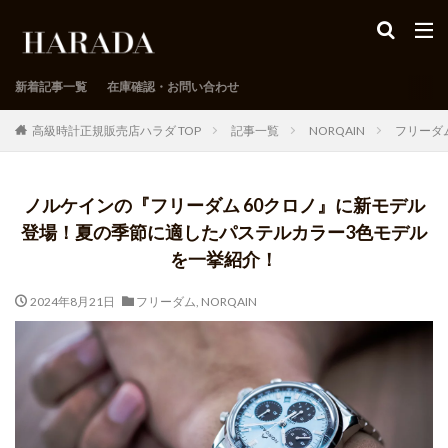
新着記事一覧
在庫確認・お問い合わせ
高級時計正規販売店ハラダ TOP
記事一覧
NORQAIN
フリーダ
ノルケインの『フリーダム 60クロノ』に新モデル
登場！夏の季節に適したパステルカラー3色モデル
を一挙紹介！
2024年8月21日
フリーダム
,
NORQAIN