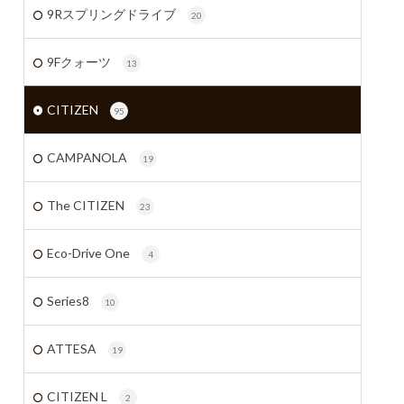
9Rスプリングドライブ
20
9Fクォーツ
13
CITIZEN
95
CAMPANOLA
19
The CITIZEN
23
Eco-Drive One
4
Series8
10
ATTESA
19
CITIZEN L
2