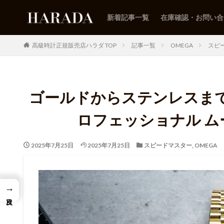
新着記事一覧
在庫確認・お問い合
高級時計正規販売店ハラダ TOP
記事一覧
OMEGA
スピ
ゴールドからステンレスまで
ロフェッショナル 
2025年7月25日
2025年7月25日
スピードマスター
,
OMEGA
→