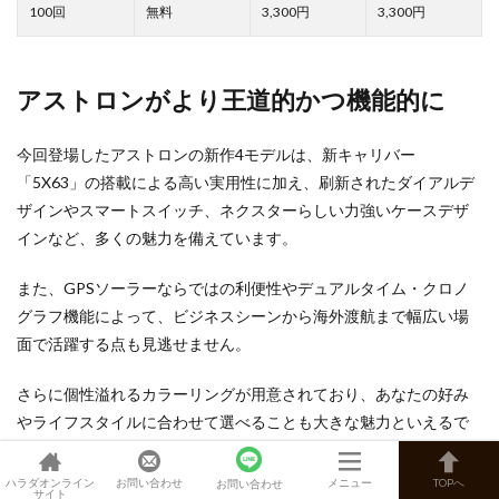
3,300
3,300
アストロンがより王道的かつ機能的に
今回登場したアストロンの新作4モデルは、新キャリバー
「5X63」の搭載による高い実用性に加え、刷新されたダイアルデ
ザインやスマートスイッチ、ネクスターらしい力強いケースデザ
インなど、多くの魅力を備えています。
また、GPSソーラーならではの利便性やデュアルタイム・クロノ
グラフ機能によって、ビジネスシーンから海外渡航まで幅広い場
面で活躍する点も見逃せません。
さらに個性溢れるカラーリングが用意されており、あなたの好み
やライフスタイルに合わせて選べることも大きな魅力といえるで
しょう。
ハラダオンライン
お問い合わせ
メニュー
TOPへ
お問い合わせ
サイト