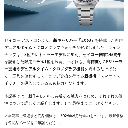
セイコー アストロンより、
新キャリバー「5X63」
を搭載した新作
デュアルタイム・クロノグラフ
ウォッチが登場しました。ライン
ナップは、3種のレギュラーモデルに加え、
セイコー創業145周年
を記念した限定モデル1種を展開。いずれも、
高精度なGPSソーラ
ー技術やデュアルタイム・クロノグラフ機能
を備えるだけでな
く、工具を使わずにストラップ交換を行える
新機構「スマートス
イッチ」
を導入している点も魅力となります。
本記事では、新作4モデルに共通する魅力をはじめ、それぞれの個
性について詳しくご紹介します。ぜひ最後までご一読ください。
※本記事で登場する商品価格は、2026年6月時点のものです。最新価格
は各商品ページをご確認ください。