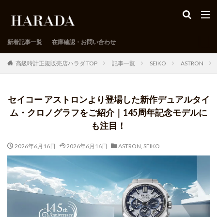
新着記事一覧
在庫確認・お問い合わせ
高級時計正規販売店ハラダ TOP
記事一覧
SEIKO
ASTRON
セイコー アストロンより登場した新作デュアルタイ
ム・クロノグラフをご紹介｜145周年記念モデルに
も注目！
2026年6月16日
2026年6月16日
ASTRON
,
SEIKO