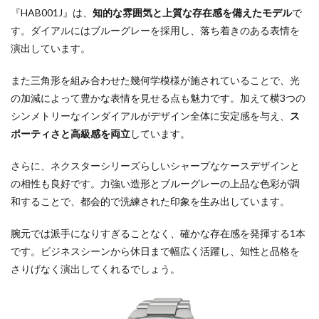
『HAB001J』は、
知的な雰囲気と上質な存在感を備えたモデル
で
す。ダイアルにはブルーグレーを採用し、落ち着きのある表情を
演出しています。
また三角形を組み合わせた幾何学模様が施されていることで、光
の加減によって豊かな表情を見せる点も魅力です。加えて横3つの
シンメトリーなインダイアルがデザイン全体に安定感を与え、
ス
ポーティさと高級感を両立
しています。
さらに、ネクスターシリーズらしいシャープなケースデザインと
の相性も良好です。力強い造形とブルーグレーの上品な色彩が調
和することで、都会的で洗練された印象を生み出しています。
腕元では派手になりすぎることなく、確かな存在感を発揮する1本
です。ビジネスシーンから休日まで幅広く活躍し、知性と品格を
さりげなく演出してくれるでしょう。