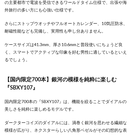
の主要都市で電波を受信できるワールドタイム仕様で、出張や海
外旅行の多い方にも心強い仕様です。
さらにストップウオッチやフルオートカレンダー、10気圧防水、
耐磁性能なども完備し、実用性も申し分ありません。
ケースサイズは41.3mm、厚さ10.6mmと普段使いにちょうど良
く、スマートでアクティブな印象を好む男性に適しているといえ
るでしょう。
【国内限定700本】銀河の模様を純粋に楽しむ
『SBXY107』
国内限定700本の『SBXY107』は、機能を絞ることでダイアルの
美しさを純粋に楽しめるモデルです。
ダークターコイズのダイアルには、渦巻く銀河を思わせる繊細な
模様が広がり、ネクスターらしい八角形ベゼルがその幻想的な表