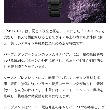
『SBXY091』は、同じく夜空と桜をテーマにした『SBXD029』と
異なり、あえて機能を絞ることでダイアル上の表示を最小限に抑
え、美しいデザインを純粋に楽しめる点が特徴です。
パープルグラデーションのラメ入りダイアルには、星の軌跡を思
わせる繊細なパターンが外周に施され、八角形ベゼルが幻想的な
世界観を際立たせています。
ケースとブレスレットには、軽量でさびにくいチタン素材を採
用。表面には傷に強いブラック硬質コーティングが施され、普段
使いにも安心の仕様です。中留にはスマートアジャスター機構を
搭載し、装着感の微調整も簡単に行えます。
ムーブメントはソーラー電波修正のキャリバー7B72を搭載し、ダ