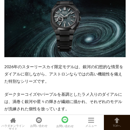
2026年のスターリースカイ限定モデルは、銀河の幻想的な情景を
ダイアルに宿しながら、アストロンならではの高い機能性を備え
た特別なシリーズです。
ダークターコイズやパープルを基調としたラメ入りのダイアルに
は、渦巻く銀河や星々の輝きが繊細に描かれ、それぞれのモデル
が洗練された個性を放っています。
この幻想的なダイアルを際立たせるのが、漆黒の宇宙を思わせる
ハラダオンライン
お問い合わせ
メニュー
TOPへ
お問い合わせ
オールブラックのケースとブレスレット。軽量なチタン素材に優
サイト