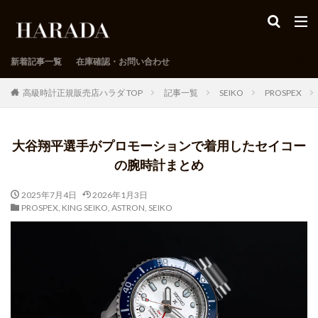
新着記事一覧
在庫確認・お問い合わせ
高級時計正規販売店ハラダ TOP
記事一覧
SEIKO
PROSPEX
大谷翔平選手がプロモーションで着用したセイコー
の腕時計まとめ
2025年7月4日
2026年1月3日
PROSPEX
,
KING SEIKO
,
ASTRON
,
SEIKO