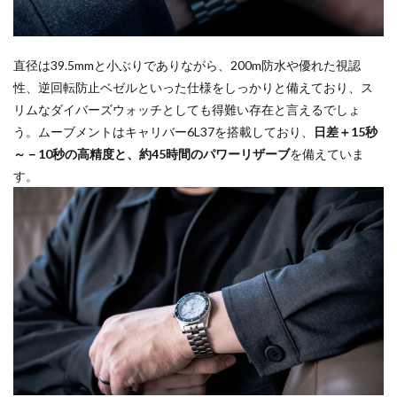
直径は39.5mmと小ぶりでありながら、200m防水や優れた視認
性、逆回転防止ベゼルといった仕様をしっかりと備えており、ス
リムなダイバーズウォッチとしても得難い存在と言えるでしょ
う。ムーブメントはキャリバー6L37を搭載しており、
日差＋15秒
～－10秒の高精度と、約45時間のパワーリザーブ
を備えていま
す。