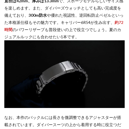
直径は42mm、厚みは13.3mm
で、スポーツモデルらしいサイズ感
を楽しめます。また、ダイバーズウォッチとしても高い完成度を
備えており、
300m防水
や優れた視認性、逆回転防止ベゼルといっ
た本格派仕様もその魅力です。キャリバー6R54が生み出す、
約72
時間
のパワーリザーブも普段使いの上で役立つでしょう。夏のカ
ジュアルルックにも合わせたい1本です。
なお、本作のバックルには長さを微調整できるアジャスターが搭
載されています。ダイバースーツの上から着用する時に役立つだ