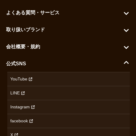
マイアカウント
よくある質問・サービス
カートを見る
お問い合わせ
お気に入りを見る
取り扱いブランド
よくある質問
グランドセイコー
ご利用ガイド
会社概要・規約
シチズン
支払い方法について
ハラダコーポレートサイト
セイコー
公式SNS
配送・送料について
会社概要
カシオ
返品について
沿革
YouTube
ミナセ
ハラダの保証とアフターサービス
アクセス情報
オリエントスター
LINE
特定商取引法に基づく表記
オメガ
Instagram
プライバシーポリシー
ショパール
無断転載・商用利用について
facebook
ロンジン
コンテンツ制作ポリシーおよび生成AIの利用指針
チューダー
X