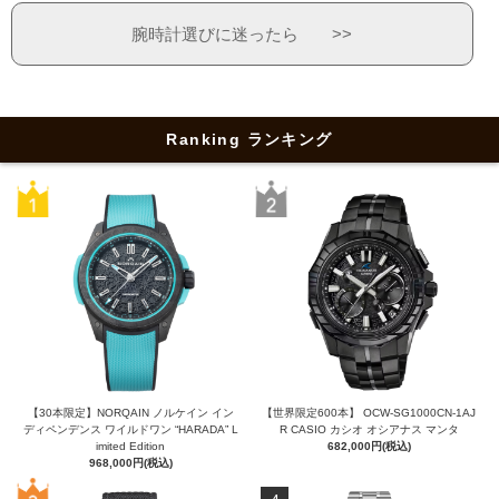
腕時計選びに迷ったら >>
Ranking ランキング
【30本限定】NORQAIN ノルケイン イン
【世界限定600本】 OCW-SG1000CN-1AJ
ディペンデンス ワイルドワン “HARADA” L
R CASIO カシオ オシアナス マンタ
imited Edition
682,000円(税込)
968,000円(税込)