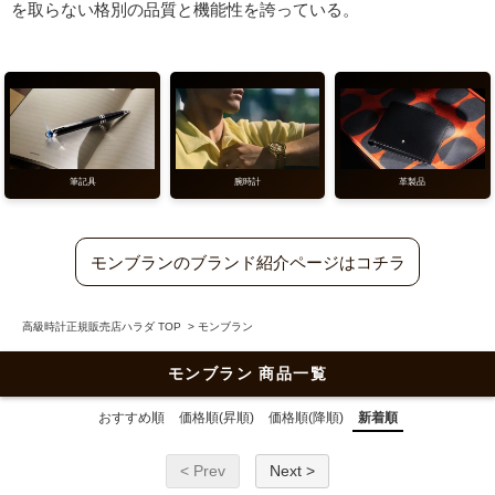
を取らない格別の品質と機能性を誇っている。
筆記具
腕時計
革製品
モンブランのブランド紹介ページはコチラ
高級時計正規販売店ハラダ TOP
>
モンブラン
モンブラン 商品一覧
おすすめ順
価格順(昇順)
価格順(降順)
新着順
< Prev
Next >