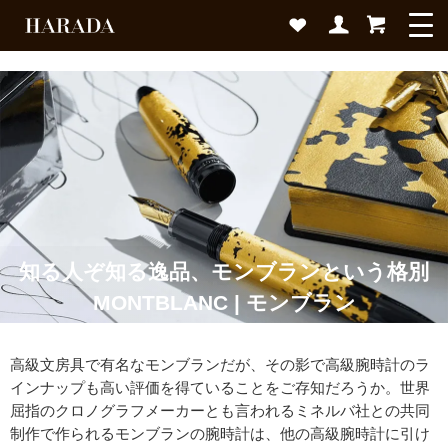
知る人ぞ知る逸品、モンブランという格別
MONTBLANC | モンブラン
高級文房具で有名なモンブランだが、その影で高級腕時計のラ
インナップも高い評価を得ていることをご存知だろうか。世界
屈指のクロノグラフメーカーとも言われるミネルバ社との共同
制作で作られるモンブランの腕時計は、他の高級腕時計に引け