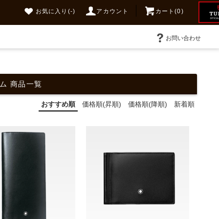
お気に入り
(-)
アカウント
カート(0)
お問い合わせ
テム 商品一覧
おすすめ順
価格順(昇順)
価格順(降順)
新着順