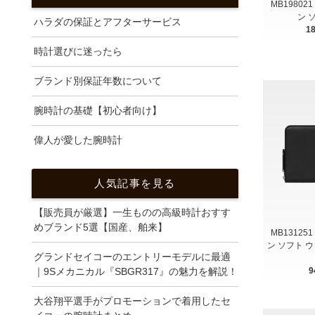
MB19802
ン 
ハラダの保証とアフターサービス
1
時計選びに迷ったら
ブランド別保証年数について
腕時計の基礎【初心者向け】
偉人が愛した腕時計
人気記事を見る
【販売員が厳選】一生ものの高級時計おすす
めブランド5選【国産、舶来】
MB13125
ン ソフト ウ
グランドセイコーのエントリーモデルに最適
｜9Sメカニカル『SBGR317』の魅力を解説！
9
大谷翔平選手がプロモーションで着用したセ