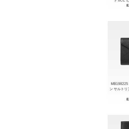
ト 6CC
8
MB19822
ン サルトリ
8