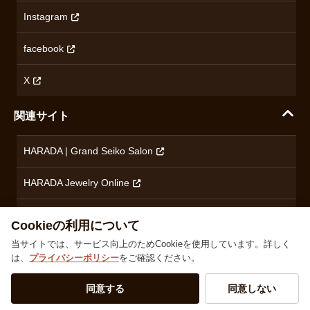
オメガ
Instagram
プライバシーポリシー
ショパール
無断転載・商用利用について
facebook
ロンジン
コンテンツ制作ポリシーおよび生成AIの利用指針
チューダー
X
ノルケイン
関連サイト
ブランド一覧を見る
HARADA | Grand Seiko Salon
HARADA Jewelry Online
ハラダブライダル
Cookieの利用について
当サイトでは、サービス向上のためCookieを使用しています。詳しく
は、
プライバシーポリシー
をご確認ください。
株式会社ハラダ 徳島県徳島市沖浜東1丁目9 古物商許可：徳島県公安委員会 第801010001664号
TEL
0120-24-3132
同意する
同意しない
© 1929‐2026 Harada