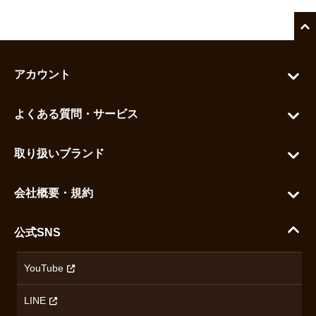
アカウント
マイアカウント
よくある質問・サービス
カートを見る
お問い合わせ
お気に入りを見る
取り扱いブランド
よくある質問
グランドセイコー
ご利用ガイド
会社概要・規約
シチズン
支払い方法について
ハラダコーポレートサイト
セイコー
公式SNS
配送・送料について
会社概要
カシオ
返品について
沿革
YouTube
ミナセ
ハラダの保証とアフターサービス
アクセス情報
オリエントスター
LINE
特定商取引法に基づく表記