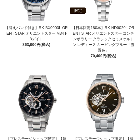
限定
【替えバンド付き】RK-BX0003L OR
【日本限定180本】RK-ND0020L ORI
IENT STAR オリエントスター M34 F
ENT STAR オリエントスター コンテ
8デイト
ンポラリー クラシックセミスケルト
363,000円(税込)
ン レディース ムービングブルー「雪
景色」
70,400円(税込)
【プレステージショップ限定】【替
【プレステージショップ限定】【替