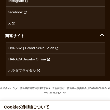
Instagram
プライバシーポリシー
ショパール
無断転載・商用利用について
facebook
ロンジン
コンテンツ制作ポリシーおよび生成AIの利用指針
チューダー
X
ノルケイン
関連サイト
ブランド一覧を見る
HARADA | Grand Seiko Salon
HARADA Jewelry Online
ハラダブライダル
株式会社ハラダ 徳島県徳島市沖浜東1丁目9 古物商許可：徳島県公安委員会 第801010001664号
TEL
0120-24-3132
© 1929‐2026 Harada