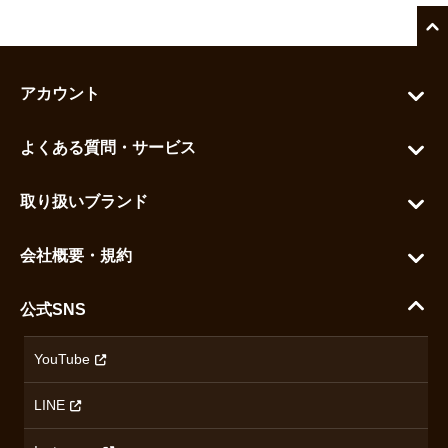
アカウント
マイアカウント
よくある質問・サービス
カートを見る
お問い合わせ
お気に入りを見る
取り扱いブランド
よくある質問
グランドセイコー
ご利用ガイド
会社概要・規約
シチズン
支払い方法について
ハラダコーポレートサイト
セイコー
公式SNS
配送・送料について
会社概要
カシオ
返品について
沿革
YouTube
ミナセ
ハラダの保証とアフターサービス
アクセス情報
オリエントスター
LINE
特定商取引法に基づく表記
オメガ