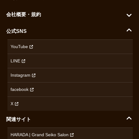
よくある質問
グランドセイコー
ご利用ガイド
会社概要・規約
シチズン
支払い方法について
ハラダコーポレートサイト
セイコー
公式SNS
配送・送料について
会社概要
カシオ
返品について
沿革
YouTube
ミナセ
ハラダの保証とアフターサービス
アクセス情報
オリエントスター
LINE
特定商取引法に基づく表記
オメガ
Instagram
プライバシーポリシー
ショパール
無断転載・商用利用について
facebook
ロンジン
コンテンツ制作ポリシーおよび生成AIの利用指針
チューダー
X
ノルケイン
関連サイト
ブランド一覧を見る
HARADA | Grand Seiko Salon