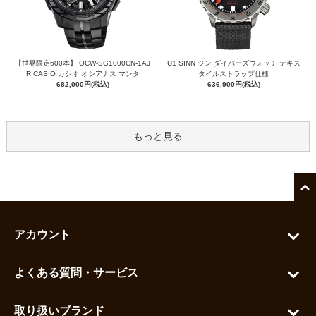
【世界限定600本】 OCW-SG1000CN-1AJ
U1 SINN ジン ダイバーズウォッチ テキス
R CASIO カシオ オシアナス マンタ
タイルストラップ仕様
682,000円(税込)
636,900円(税込)
もっと見る
アカウント
マイアカウント
よくある質問・サービス
カートを見る
お問い合わせ
お気に入りを見る
取り扱いブランド