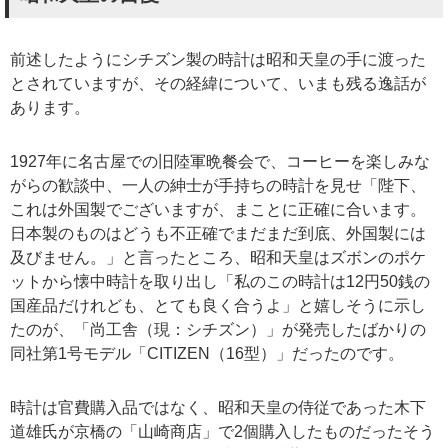
前述したようにシチズン製の時計は昭和天皇の手に渡った
とされていますが、その経緯について、いまも残る逸話が
あります。
1927年に名古屋での旧陸軍晩餐会で、コーヒーを楽しみな
がらの歓談中、一人の紳士が手持ちの時計を見せ「陛下、
これは外国製でございますが、まことに正確に合います。
日本製のものはどうも不正確でまだまだ到底、外国製には
及びません。」と言ったところ、昭和天皇はズボンのポケ
ットから懐中時計を取り出し「私のこの時計は12円50銭の
国産品だけれども、とても良く合うよ」と嬉しそうに示し
たのが、「尚工舎（現：シチズン）」が発売したばかりの
同社第1号モデル「CITIZEN（16型）」だったのです。
時計は官費購入品ではなく、昭和天皇の侍従であった木下
道雄氏が京橋の「山崎商店」で2個購入したものだったそう