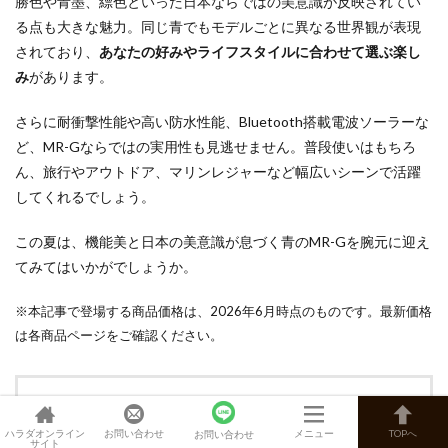
勝色や青墨、縹色といった日本ならではの美意識が反映されてい
る点も大きな魅力。同じ青でもモデルごとに異なる世界観が表現
されており、
あなたの好みやライフスタイルに合わせて選ぶ楽し
み
があります。
さらに耐衝撃性能や高い防水性能、Bluetooth搭載電波ソーラーな
ど、MR-Gならではの実用性も見逃せません。普段使いはもちろ
ん、旅行やアウトドア、マリンレジャーなど幅広いシーンで活躍
してくれるでしょう。
この夏は、機能美と日本の美意識が息づく青のMR-Gを腕元に迎え
てみてはいかがでしょうか。
※本記事で登場する商品価格は、2026年6月時点のものです。最新価格
は各商品ページをご確認ください。
この記事の監修
ハラダオンライン
お問い合わせ
メニュー
TOPへ
お問い合わせ
サイト