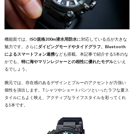
機能面では、
ISO規格200m潜水用防水
に対応している点が大きな
魅力です。さらに
ダイビングモードやタイドグラフ、Bluetooth
によるスマートフォン連携
なども搭載。本記事で紹介する5本のな
かでも、
特に海やマリンレジャーとの相性に優れたモデル
といえ
るでしょう。
腕元では、存在感のあるデザインとブルーのアクセントが力強い
個性を演出します。Tシャツやショートパンツといったラフな夏ス
タイルにもよく映え、アクティブなライフスタイルを彩ってくれ
る1本です。