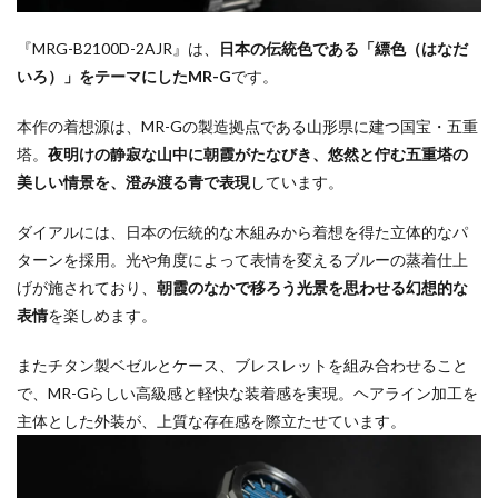
『MRG-B2100D-2AJR』は、
日本の伝統色である「縹色（はなだ
いろ）」をテーマにしたMR-G
です。
本作の着想源は、MR-Gの製造拠点である山形県に建つ国宝・五重
塔。
夜明けの静寂な山中に朝霞がたなびき、悠然と佇む五重塔の
美しい情景を、澄み渡る青で表現
しています。
ダイアルには、日本の伝統的な木組みから着想を得た立体的なパ
ターンを採用。光や角度によって表情を変えるブルーの蒸着仕上
げが施されており、
朝霞のなかで移ろう光景を思わせる幻想的な
表情
を楽しめます。
またチタン製ベゼルとケース、ブレスレットを組み合わせること
で、MR-Gらしい高級感と軽快な装着感を実現。ヘアライン加工を
主体とした外装が、上質な存在感を際立たせています。