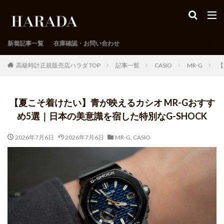
新着記事一覧
在庫確認・お問い合わせ
高級時計正規販売店ハラダ TOP
記事一覧
CASIO
MR-G
【
【夏こそ着けたい】青が映えるカシオ MR-Gおすす
め5選｜日本の美意識を宿した特別なG-SHOCK
2026年7月6日
2026年7月6日
MR-G
,
CASIO