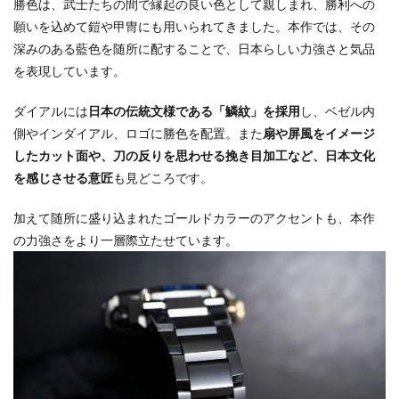
勝色は、武士たちの間で縁起の良い色として親しまれ、勝利への
願いを込めて鎧や甲冑にも用いられてきました。本作では、その
深みのある藍色を随所に配することで、日本らしい力強さと気品
を表現しています。
ダイアルには
日本の伝統文様である「鱗紋」を採用
し、ベゼル内
側やインダイアル、ロゴに勝色を配置。また
扇や屏風をイメージ
したカット面や、刀の反りを思わせる挽き目加工など、日本文化
を感じさせる意匠
も見どころです。
加えて随所に盛り込まれたゴールドカラーのアクセントも、本作
の力強さをより一層際立たせています。