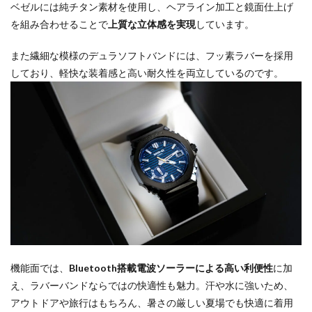
ベゼルには純チタン素材を使用し、ヘアライン加工と鏡面仕上げ
を組み合わせることで
上質な立体感を実現
しています。
また繊細な模様のデュラソフトバンドには、フッ素ラバーを採用
しており、軽快な装着感と高い耐久性を両立しているのです。
機能面では、
Bluetooth搭載電波ソーラーによる高い利便性
に加
え、ラバーバンドならではの快適性も魅力。汗や水に強いため、
アウトドアや旅行はもちろん、暑さの厳しい夏場でも快適に着用