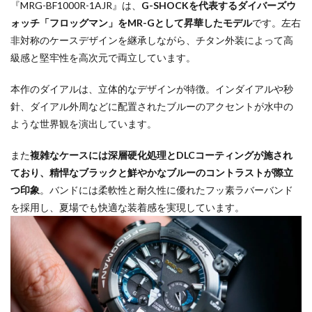
『MRG-BF1000R-1AJR』は、
G-SHOCKを代表するダイバーズウ
ォッチ「フロッグマン」をMR-Gとして昇華したモデル
です。左右
非対称のケースデザインを継承しながら、チタン外装によって高
級感と堅牢性を高次元で両立しています。
本作のダイアルは、立体的なデザインが特徴。インダイアルや秒
針、ダイアル外周などに配置されたブルーのアクセントが水中の
ような世界観を演出しています。
また
複雑なケースには深層硬化処理とDLCコーティングが施され
ており、精悍なブラックと鮮やかなブルーのコントラストが際立
つ印象
。バンドには柔軟性と耐久性に優れたフッ素ラバーバンド
を採用し、夏場でも快適な装着感を実現しています。