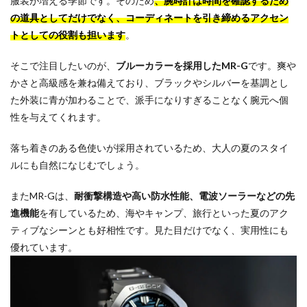
服装が増える季節です。そのため
、腕時計は時間を確認するため
の道具としてだけでなく、コーディネートを引き締めるアクセン
トとしての役割も担います
。
そこで注目したいのが、
ブルーカラーを採用したMR-G
です。爽や
かさと高級感を兼ね備えており、ブラックやシルバーを基調とし
た外装に青が加わることで、派手になりすぎることなく腕元へ個
性を与えてくれます。
落ち着きのある色使いが採用されているため、大人の夏のスタイ
ルにも自然になじむでしょう。
またMR-Gは、
耐衝撃構造や高い防水性能、電波ソーラーなどの先
進機能
を有しているため、海やキャンプ、旅行といった夏のアク
ティブなシーンとも好相性です。見た目だけでなく、実用性にも
優れています。