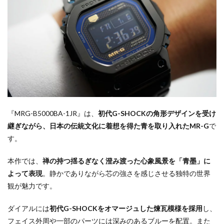
『MRG-B5000BA-1JR』は、
初代G-SHOCKの角形デザインを受け
継ぎながら、日本の伝統文化に着想を得た青を取り入れたMR-G
で
す。
本作では、
禅の持つ揺るぎなく澄み渡った心象風景を「青墨」に
よって表現
。静かでありながら芯の強さを感じさせる独特の世界
観が魅力です。
ダイアルには
初代G-SHOCKをオマージュした煉瓦模様を採用
し、
フェイス外周や一部のパーツには深みのあるブルーを配置。また