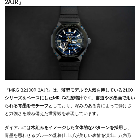
2AJR』
『MRG-B2100R-2AJR』は、
薄型モデルで人気を博している2100
シリーズをベースにしたMR-Gの腕時計
です。
書道や水墨画で用い
られる青墨をモチーフ
としており、深みのある青によって静けさ
と力強さを兼ね備えた世界観を表現しています。
ダイアルには
木組みをイメージした立体的なパターンを採用
し、
青墨を思わせるブルーの蒸着仕上げが美しい表情を演出。八角形