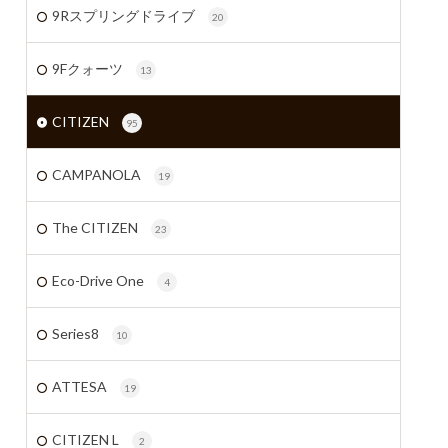
9Rスプリングドライブ
20
9Fクォーツ
13
CITIZEN
95
CAMPANOLA
19
The CITIZEN
23
Eco-Drive One
4
Series8
10
ATTESA
19
CITIZEN L
2