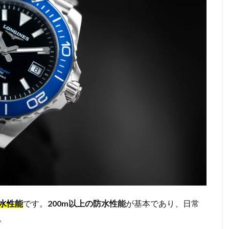
水性能
です。
200m以上の防水性能
が基本であり、日常
。