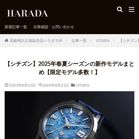
新着記事一覧
在庫確認・お問い合わせ
高級時計正規販売店ハラダ TOP
記事一覧
CITIZEN
【シチズン
【シチズン】2025年春夏シーズンの新作モデルまと
め【限定モデル多数！】
2025年8月21日
2025年8月21日
CITIZEN