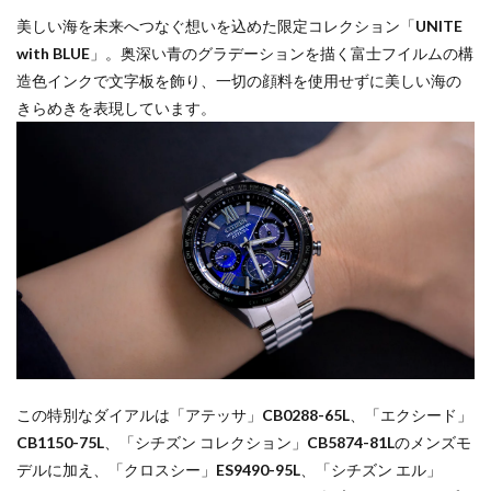
美しい海を未来へつなぐ想いを込めた限定コレクション「
UNITE
with BLUE
」。奥深い青のグラデーションを描く富士フイルムの構
造色インクで文字板を飾り、一切の顔料を使用せずに美しい海の
きらめきを表現しています。
この特別なダイアルは「アテッサ」
CB0288-65L
、「エクシード」
CB1150-75L
、「シチズン コレクション」
CB5874-81L
のメンズモ
デルに加え、「クロスシー」
ES9490-95L
、「シチズン エル」