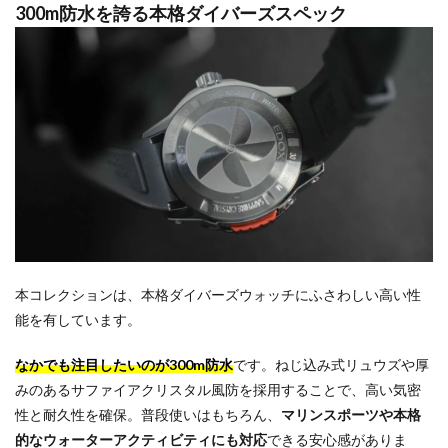
300m防水を誇る本格ダイバーズスペック
本コレクションは、本格ダイバーズウォッチにふさわしい高い性
能を有しています。
なかでも注目したいのが300m防水
です。ねじ込み式リュウズや厚
みのあるサファイアクリスタル風防を採用することで、高い気密
性と耐久性を確保。普段使いはもちろん、
マリンスポーツや本格
的なウォーターアクティビティにも対応
できる安心感がありま