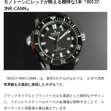
モノトーンにレッドが映える精悍な1本『80137-
3NR-CANN』
『80137-3NR-CANN』は、新作5モデルのなかでも、
シリーズの
世界観を王道的に表現したモデル
です。
ブラックダイアルとブラックベゼルを基調とした精悍なデザイン
に、ステンレススティールケースの金属感が調和することで、ス
ポーティさと高級感を兼ね備えています。