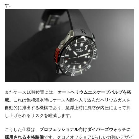
す。
またケース10時位置には、
オートヘリウムエスケープバルブを搭
載
。これは飽和潜水時にケース内部へ入り込んだヘリウムガスを
自動的に排出する機構であり、急浮上時に風防が内圧によって押
し上げられるリスクを軽減します。
こうした仕様は、
プロフェッショナル向けダイバーズウォッチに
採用される本格装備
です。クロノオフショア1らしい力強いデザイ