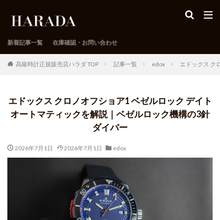
新着記事一覧
在庫確認・お問い合わせ
高級時計正規販売店ハラダ TOP
記事一覧
edox
エドックス ク
エドックス クロノオフショア1 ベゼルロック デイト
オートマティックを解説｜ベゼルロック機構の3針
ダイバー
2026年7月1日
2026年7月1日
edox