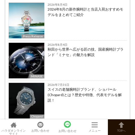
2026年8月4日
2026年8月の新作腕時計と当店入荷おすすめモ
デルをまとめてご紹介
Press Release
2026年8月4日
秋田から世界へ広がる匠の技。国産腕時計ブラ
ンド「ミナセ」の魅力を解説
MINASE
2026年7月31日
スイスの老舗腕時計ブランド、ショパール
(Chopard)とは？歴史や特徴、代表モデルを解
説！
Chopard
2026年7月24日
2026年7月にハラダで見られた腕時計記事
ハラダオンライン
お問い合わせ
メニュー
TOPへ
お問い合わせ
サイト
TOP10をご紹介！