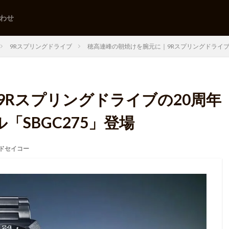
わせ
9Rスプリングドライブ
穂高連峰の朝焼けを腕元に｜9Rスプリングドライブの
9Rスプリングドライブの20周年
「SBGC275」登場
ドセイコー