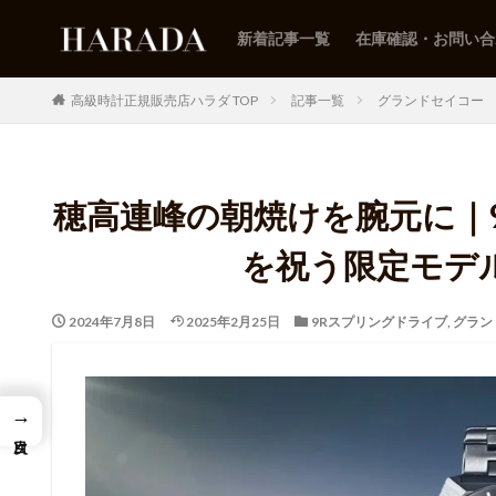
新着記事一覧
在庫確認・お問い合
高級時計正規販売店ハラダ TOP
記事一覧
グランドセイコー
穂高連峰の朝焼けを腕元に｜
を祝う限定モデル
2024年7月8日
2025年2月25日
9Rスプリングドライブ
,
グラン
→