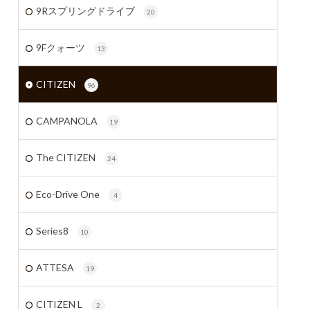
9Rスプリングドライブ
20
9Fクォーツ
13
CITIZEN
96
CAMPANOLA
19
The CITIZEN
24
Eco-Drive One
4
Series8
10
ATTESA
19
CITIZEN L
2