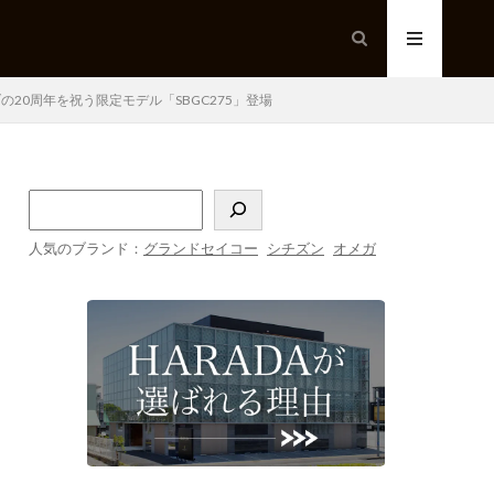
20周年を祝う限定モデル「SBGC275」登場
人気のブランド：
グランドセイコー
シチズン
オメガ