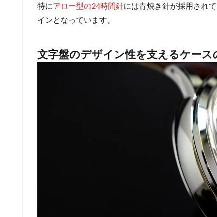
特に
アロー型の24時間針
には青焼き針が採用されて
インとなっています。
文字盤のデザイン性を支えるケース