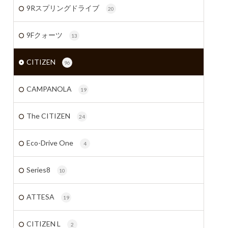
9Rスプリングドライブ
20
9Fクォーツ
13
CITIZEN
96
CAMPANOLA
19
The CITIZEN
24
Eco-Drive One
4
Series8
10
ATTESA
19
CITIZEN L
2