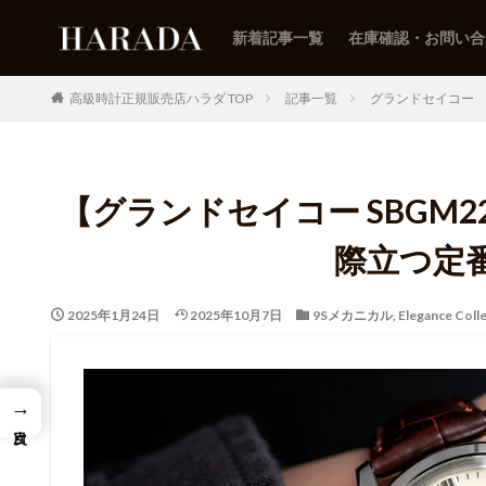
新着記事一覧
在庫確認・お問い合
高級時計正規販売店ハラダ TOP
記事一覧
グランドセイコー
【グランドセイコー SBGM
際立つ定
2025年1月24日
2025年10月7日
9Sメカニカル
,
Elegance Coll
→