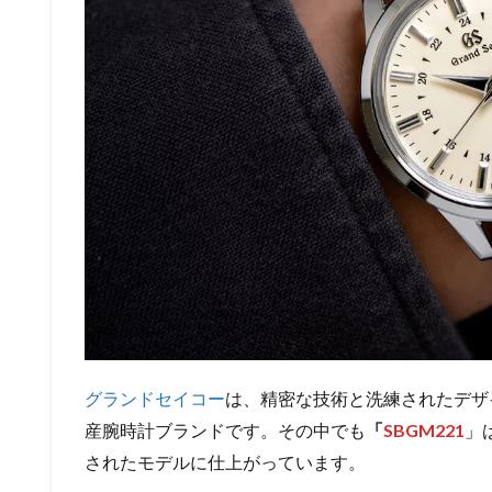
グランドセイコー
は、精密な技術と洗練されたデザ
産腕時計ブランドです。その中でも
「
SBGM221
」
されたモデルに仕上がっています。