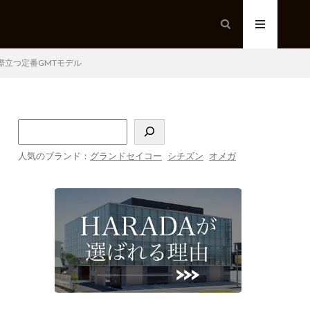
際立つ定番GMTモデル
人気のブランド：
グランドセイコー
シチズン
オメガ