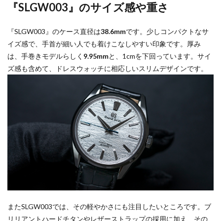
『SLGW003』のサイズ感や重さ
『SLGW003』のケース直径は
38.6mm
です。少しコンパクトなサ
イズ感で、手首が細い人でも着けこなしやすい印象です。厚み
は、手巻きモデルらしく
9.95mm
と、1cmを下回っています。サイ
ズ感も含めて、ドレスウォッチに相応しいスリムデザインです。
またSLGW003では、その軽やかさにも注目したいところです。ブ
リリアントハードチタンやレザーストラップの採用に加え、その