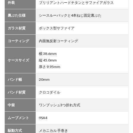
外装
ブリリアントハードチタンとサファイアガラス
裏ぶた仕様
シースルーバックと4本ねじ固定裏ぶた
ガラス材質
ボックス型サファイア
コーティング
内面無反射コーティング
横 38.6mm
ケースサイズ
縦 45.0mm
厚さ 9.95mm
バンド幅
20mm
バンド材質
クロコダイル
中留
ワンプッシュ3つ折れ方式
ムーブメント
9SA4
駆動方式
メカニカル 手巻き