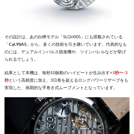
その設計は、あの白樺モデル「SLGH005」にも搭載されている
「
Cal.9SA5
」から、多くの技術を引き継いでいます。代表的なも
のには、デュアルインパルス脱進機や、ツインバレルなどが挙げ
られるでしょう。
結果として本機は、毎秒10振動のハイビートが生み出す
+5秒〜-3
秒
という高精度に加え、3日巻を超えるロングパワーリザーブをも
実現した、画期的な手巻き式ムーブメントとなっています。