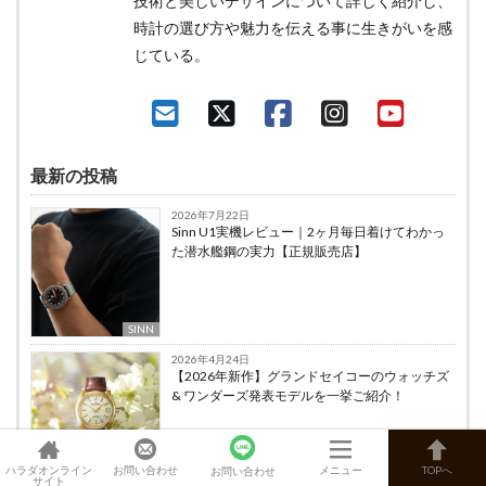
技術と美しいデザインについて詳しく紹介し、
時計の選び方や魅力を伝える事に生きがいを感
じている。
最新の投稿
2026年7月22日
Sinn U1実機レビュー｜2ヶ月毎日着けてわかっ
た潜水艦鋼の実力【正規販売店】
SINN
2026年4月24日
【2026年新作】グランドセイコーのウォッチズ
& ワンダーズ発表モデルを一挙ご紹介！
ハラダオンライン
お問い合わせ
メニュー
TOPへ
お問い合わせ
グランドセイコー
サイト