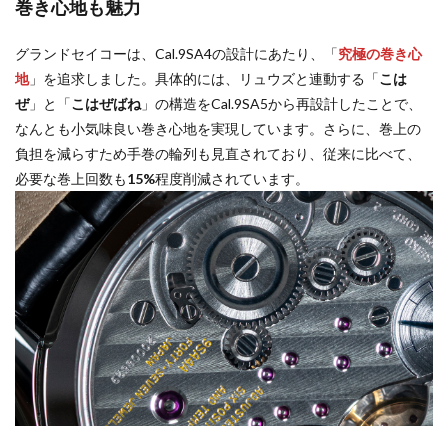
巻き心地も魅力
グランドセイコーは、Cal.9SA4の設計にあたり、「
究極の巻き心
地
」を追求しました。具体的には、リュウズと連動する「
こは
ぜ
」と「
こはぜばね
」の構造をCal.9SA5から再設計したことで、
なんとも小気味良い巻き心地を実現しています。さらに、巻上の
負担を減らすため手巻の輪列も見直されており、従来に比べて、
必要な巻上回数も
15%
程度削減されています。