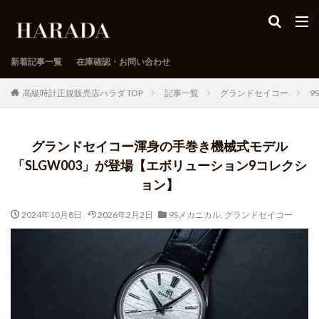
新着記事一覧
在庫確認・お問い合わせ
高級時計正規販売店ハラダ TOP
記事一覧
グランドセイコー
9
グランドセイコー渾身の手巻き機械式モデル
「SLGW003」が登場【エボリューション9コレクシ
ョン】
2024年10月8日
2026年2月2日
9Sメカニカル
,
グランドセイコー