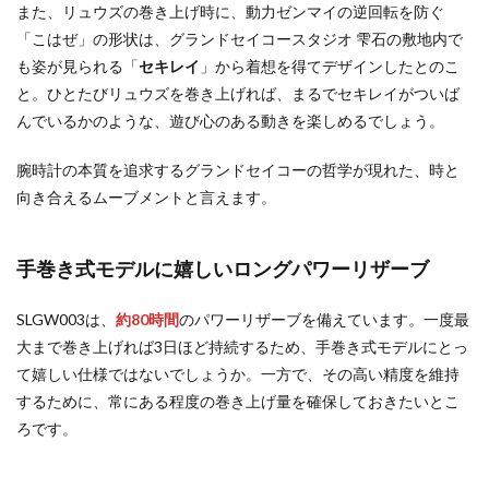
また、リュウズの巻き上げ時に、動力ゼンマイの逆回転を防ぐ
「こはぜ」の形状は、グランドセイコースタジオ 雫石の敷地内で
も姿が見られる「
セキレイ
」から着想を得てデザインしたとのこ
と。ひとたびリュウズを巻き上げれば、まるでセキレイがついば
んでいるかのような、遊び心のある動きを楽しめるでしょう。
腕時計の本質を追求するグランドセイコーの哲学が現れた、時と
向き合えるムーブメントと言えます。
手巻き式モデルに嬉しいロングパワーリザーブ
SLGW003は、
約80時間
のパワーリザーブを備えています。一度最
大まで巻き上げれば3日ほど持続するため、手巻き式モデルにとっ
て嬉しい仕様ではないでしょうか。一方で、その高い精度を維持
するために、常にある程度の巻き上げ量を確保しておきたいとこ
ろです。