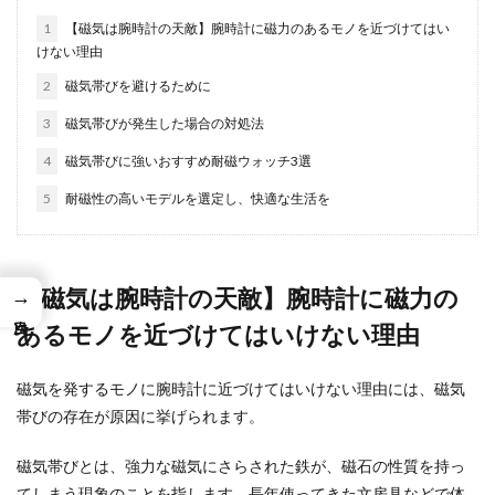
1
【磁気は腕時計の天敵】腕時計に磁力のあるモノを近づけてはい
けない理由
2
磁気帯びを避けるために
3
磁気帯びが発生した場合の対処法
4
磁気帯びに強いおすすめ耐磁ウォッチ3選
5
耐磁性の高いモデルを選定し、快適な生活を
【磁気は腕時計の天敵】腕時計に磁力の
→
あるモノを近づけてはいけない理由
磁気を発するモノに腕時計に近づけてはいけない理由には、磁気
帯びの存在が原因に挙げられます。
磁気帯びとは、強力な磁気にさらされた鉄が、磁石の性質を持っ
てしまう現象のことを指します。長年使ってきた文房具などで体