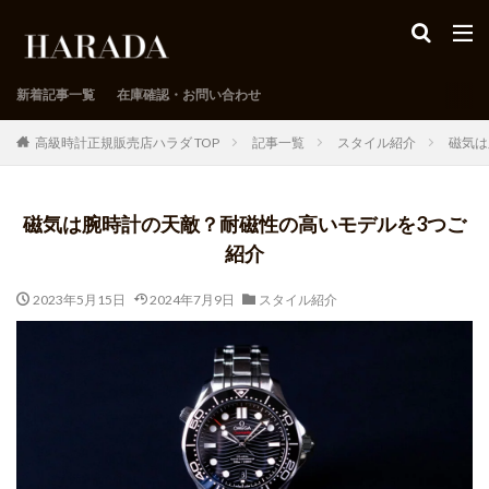
新着記事一覧
在庫確認・お問い合わせ
高級時計正規販売店ハラダ TOP
記事一覧
スタイル紹介
磁気は
磁気は腕時計の天敵？耐磁性の高いモデルを3つご
紹介
2023年5月15日
2024年7月9日
スタイル紹介