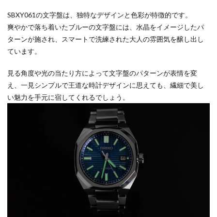
SBXY061の文字盤は、独特なデザインと色彩が特徴的です。
爽やかで落ち着いたブルーの文字盤には、水晶をイメージしたパ
ターンが施され、スマートで洗練された大人の雰囲気を醸し出し
ています。
見る角度や光の当たり方によって文字盤のパターンが表情を変
え、一見シンプルで王道な時計デザインに思えても、繊細で美し
い魅力を手元に宿してくれるでしょう。