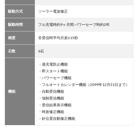
駆動方式
ソーラー電波修正
駆動時間
フル充電時約9ヶ月間 パワーセーブ時約2年
精度
非受信時平均月差±15秒
石数
6石
・過充電防止機能
・即スタート機能
・パワーセーブ機能
・フルオートカレンダー機能（2099年12月31日まで）
機能
・自動受信機能
・強制受信機能
・受信結果表示機能
・時差修正機能
・針位置自動修正機能