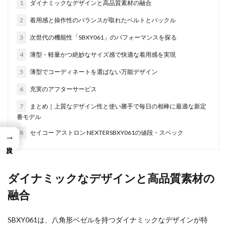
1
ダイナミックなデザインと高品質素材の融合
2
着用感と操作性のバランスが取れたベルトとバックル
3
次世代の機能性「SBXY061」のパフォーマンスを探る
4
薄型・軽量かつ絶妙なサイズ感で快適な着用感を実現
5
薄型でコーディネートを選ばない万能デザイン
6
充実のアフターサービス
7
まとめ｜上質なデザイン性と使い勝手で毎日の相棒に最適な新定
番モデル
8
セイコー アストロン NEXTERSBXY061の値段・スペック
→
ダイナミックなデザインと高品質素材の
融合
SBXY061は、八角形ベゼルを持つダイナミックなデザインが特