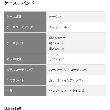
ケース・バンド
ケース材質
純チタン
ケースコーティング
ダイヤシールド
厚さ:9.5mm
ケースサイズ
横:39.6mm
縦:45.4mm
ガラス材質
サファイア
ガラスコーティング
スーパークリア コーティング
ルミブライト
あり（針・インデックス）
中留
ワンプッシュ三つ折れ方式
時計仕様