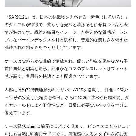
『SARX121』は、日本の絹織物を思わせる「素色（しろいろ）」
のダイアルが特徴で、柔らかな光沢と清潔感を併せ持つ上品な表
情が魅力です。繊維の織目をイメージした控えめな質感が、シン
プルなバーインデックスや針と調和し、普遍的な美しさを備えた
洗練された顔立ちをつくり上げています。
ケースはなめらかな曲線で構成され、優しい印象を保ちながら手
首に自然と馴染む造形。細細かなコマのブレスレットはフィット
感が高く、着用時の快適さにも配慮されています。
内部には約72時間駆動のキャリバー6R55を搭載し、日差＋25秒〜
－15秒の安定した精度を確保。さらに10気圧防水や耐磁性能、ダ
イヤシールドによる耐傷性など、日常に必要なスペックを十分に
備えています。
ケース径40.2mmは腕元にほどよく収まり、ビジネスにもカジュア
ルにも自然に馴染むサイズです。清潔感のあるスタイルを好む男