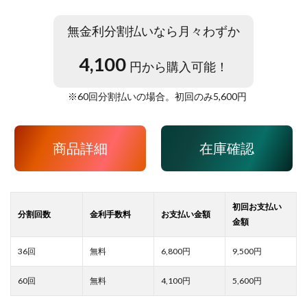
無金利分割払いなら月々わずか
4,100
円から購入可能！
※
60
回分割払いの場合。初回のみ
5,600
円
商品詳細
在庫確認
6,800
9,500
4,100
5,600