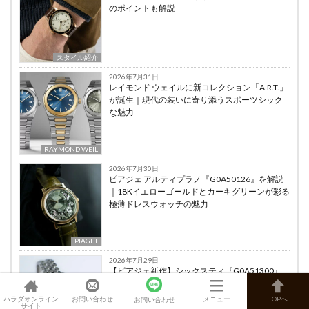
のポイントも解説
スタイル紹介
2026年7月31日
レイモンド ウェイルに新コレクション「A.R.T.」
が誕生｜現代の装いに寄り添うスポーツシック
な魅力
RAYMOND WEIL
2026年7月30日
ピアジェ アルティプラノ『G0A50126』を解説
｜18Kイエローゴールドとカーキグリーンが彩る
極薄ドレスウォッチの魅力
PIAGET
2026年7月29日
【ピアジェ新作】シックスティ『G0A51300』
を解説｜レトロシックなジュエリーウォッチに
ブルーモデルが登場
ハラダオンライン
お問い合わせ
メニュー
TOPへ
お問い合わせ
サイト