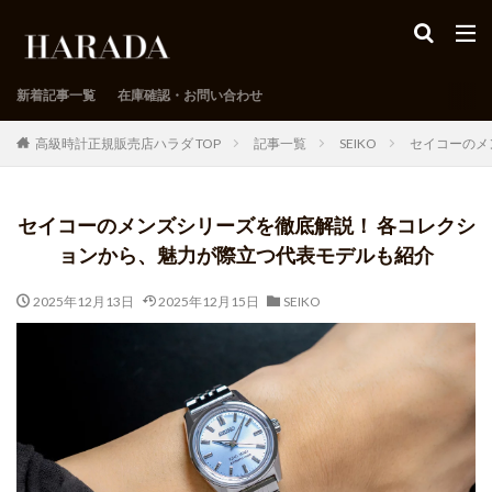
新着記事一覧
在庫確認・お問い合わせ
高級時計正規販売店ハラダ TOP
記事一覧
SEIKO
セイコーのメ
セイコーのメンズシリーズを徹底解説！ 各コレクシ
ョンから、魅力が際立つ代表モデルも紹介
2025年12月13日
2025年12月15日
SEIKO