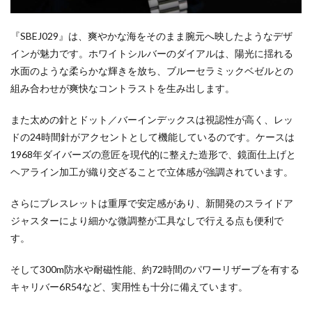
『SBEJ029』は、爽やかな海をそのまま腕元へ映したようなデザ
インが魅力です。ホワイトシルバーのダイアルは、陽光に揺れる
水面のような柔らかな輝きを放ち、ブルーセラミックベゼルとの
組み合わせが爽快なコントラストを生み出します。
また太めの針とドット／バーインデックスは視認性が高く、レッ
ドの24時間針がアクセントとして機能しているのです。ケースは
1968年ダイバーズの意匠を現代的に整えた造形で、鏡面仕上げと
ヘアライン加工が織り交ざることで立体感が強調されています。
さらにブレスレットは重厚で安定感があり、新開発のスライドア
ジャスターにより細かな微調整が工具なしで行える点も便利で
す。
そして300m防水や耐磁性能、約72時間のパワーリザーブを有する
キャリバー6R54など、実用性も十分に備えています。