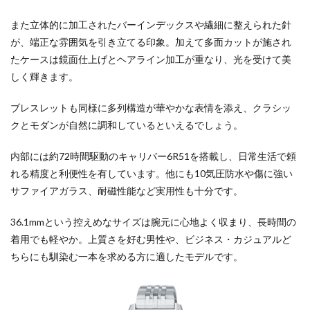
また立体的に加工されたバーインデックスや繊細に整えられた針
が、端正な雰囲気を引き立てる印象。加えて多面カットが施され
たケースは鏡面仕上げとヘアライン加工が重なり、光を受けて美
しく輝きます。
ブレスレットも同様に多列構造が華やかな表情を添え、クラシッ
クとモダンが自然に調和しているといえるでしょう。
内部には約72時間駆動のキャリバー6R51を搭載し、日常生活で頼
れる精度と利便性を有しています。他にも10気圧防水や傷に強い
サファイアガラス、耐磁性能など実用性も十分です。
36.1mmという控えめなサイズは腕元に心地よく収まり、長時間の
着用でも軽やか。上質さを好む男性や、ビジネス・カジュアルど
ちらにも馴染む一本を求める方に適したモデルです。