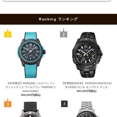
Ranking ランキング
【30本限定】NORQAIN ノルケイン イン
【世界限定600本】 OCW-SG1000CN-1AJ
ディペンデンス ワイルドワン “HARADA” L
R CASIO カシオ オシアナス マンタ
imited Edition
682,000円(税込)
968,000円(税込)
4