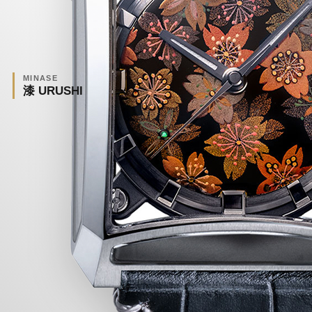
MINASE
漆 URUSHI