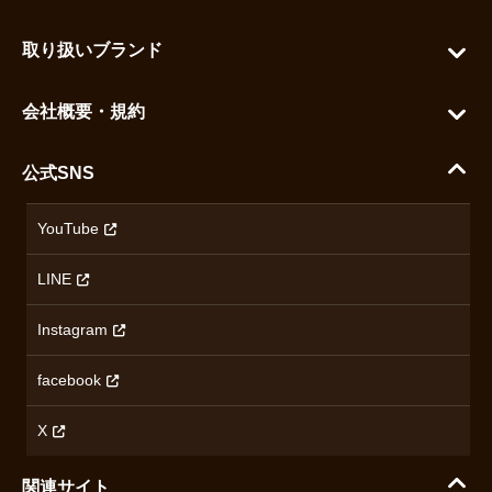
カートを見る
お問い合わせ
お気に入りを見る
取り扱いブランド
よくある質問
グランドセイコー
ご利用ガイド
会社概要・規約
シチズン
支払い方法について
ハラダコーポレートサイト
セイコー
公式SNS
配送・送料について
会社概要
カシオ
返品について
沿革
YouTube
ミナセ
ハラダの保証とアフターサービス
アクセス情報
オリエントスター
LINE
特定商取引法に基づく表記
オメガ
Instagram
プライバシーポリシー
ショパール
無断転載・商用利用について
facebook
ロンジン
コンテンツ制作ポリシーおよび生成AIの利用指針
チューダー
X
ノルケイン
関連サイト
ブランド一覧を見る