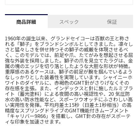
スペック
保証
商品詳細
1960年の誕生以来、グランドセイコーは百獣の王と称さ
れる「獅子」をブランドシンボルとしてきました。凛々し
さと猛々しさを併せ持つその獅子の威厳を体現させるべ
く、このモデルでは、前足や爪、たてがみを想起させる屈
強な外装を採用しました。獅子の爪を見立てたラグは、金
属の塊のエッジを切り落としたような大胆な形状が特徴。
重厚感のあるケースは、獅子の前足が腕を掴んでいるよう
なしっかりとした装着性を実現しています。シャイニーホ
ワイトのダイヤルに、赤褐色のGMT針がさりげなくその
存在感を主張。また、インデックスと針に施したルミブラ
イト（蓄光塗料）による夜間の高い視認性や、20 気圧防
水の高い防水性能など、スポーツウオッチにふさわしい高
い実用性を発揮。平均月差±15秒（日差±1秒相当）の高
精度なスプリングドライブのGMT機能付きムーブメント
「キャリバー9R66」を搭載し、GMT針の存在がスポーテ
ィな印象を加速させます。