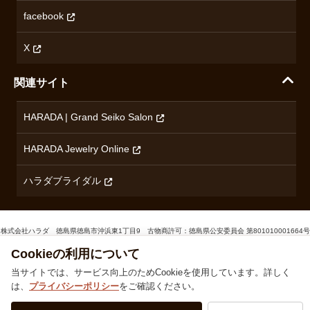
無断転載・商用利用について
facebook
ロンジン
コンテンツ制作ポリシーおよび生成AIの利用指針
チューダー
X
ノルケイン
関連サイト
ブランド一覧を見る
HARADA | Grand Seiko Salon
HARADA Jewelry Online
ハラダブライダル
株式会社ハラダ 徳島県徳島市沖浜東1丁目9 古物商許可：徳島県公安委員会 第801010001664号
TEL
0120-24-3132
© 1929‐2026 Harada
Cookieの利用について