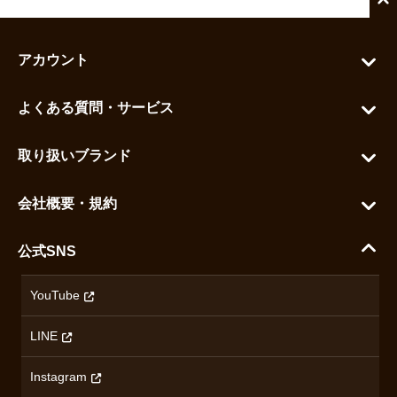
アカウント
マイアカウント
よくある質問・サービス
カートを見る
お問い合わせ
お気に入りを見る
取り扱いブランド
よくある質問
グランドセイコー
ご利用ガイド
会社概要・規約
シチズン
支払い方法について
ハラダコーポレートサイト
セイコー
公式SNS
配送・送料について
会社概要
カシオ
返品について
沿革
YouTube
ミナセ
ハラダの保証とアフターサービス
アクセス情報
オリエントスター
LINE
特定商取引法に基づく表記
オメガ
Instagram
プライバシーポリシー
ショパール