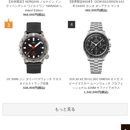
【30本限定】NORQAIN ノルケイン イン
【世界限定600本】 OCW-SG1000CN-1AJ
ディペンデンス ワイルドワン “HARADA” L
R CASIO カシオ オシアナス マンタ
imited Edition
682,000円(税込)
968,000円(税込)
4
U1 SINN ジン ダイバーズウォッチ テキス
310.30.42.50.01.002 OMEGA オメガ ス
タイルストラップ仕様
ピードマスター ムーンウォッチ プロフェ
636,900円(税込)
ッショナル 42MM サファイアガラス
1,342,000円(税込)
もっと見る