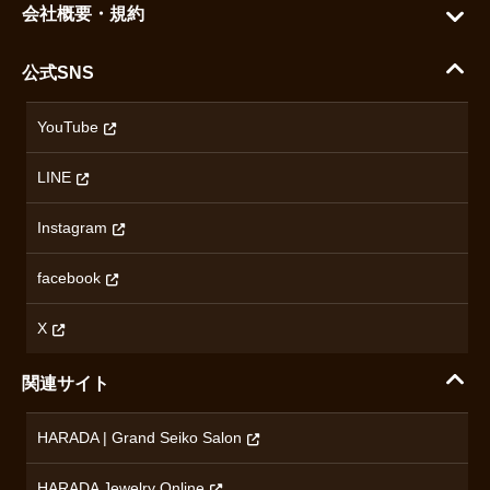
ご利用ガイド
会社概要・規約
シチズン
支払い方法について
ハラダコーポレートサイト
セイコー
公式SNS
配送・送料について
会社概要
カシオ
返品について
沿革
YouTube
ミナセ
ハラダの保証とアフターサービス
アクセス情報
オリエントスター
LINE
特定商取引法に基づく表記
オメガ
Instagram
プライバシーポリシー
ショパール
無断転載・商用利用について
facebook
ロンジン
コンテンツ制作ポリシーおよび生成AIの利用指針
チューダー
X
ノルケイン
関連サイト
ブランド一覧を見る
HARADA | Grand Seiko Salon
HARADA Jewelry Online