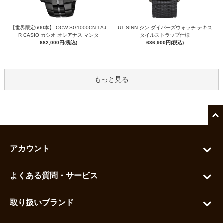
【世界限定600本】 OCW-SG1000CN-1AJ
U1 SINN ジン ダイバーズウォッチ テキス
R CASIO カシオ オシアナス マンタ
タイルストラップ仕様
682,000円(税込)
636,900円(税込)
もっと見る
アカウント
マイアカウント
よくある質問・サービス
カートを見る
お問い合わせ
お気に入りを見る
取り扱いブランド
よくある質問
グランドセイコー