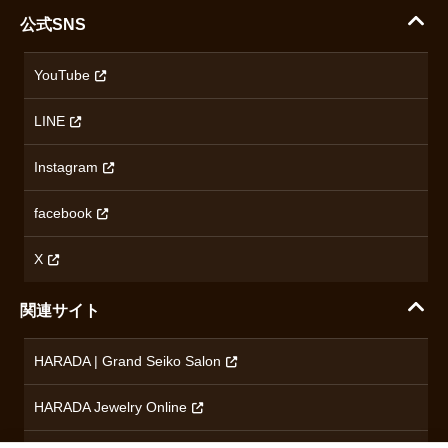
ハラダコーポレートサイト
セイコー
公式SNS
配送・送料について
会社概要
カシオ
返品について
沿革
YouTube
ミナセ
ハラダの保証とアフターサービス
アクセス情報
オリエントスター
LINE
特定商取引法に基づく表記
オメガ
Instagram
プライバシーポリシー
ショパール
無断転載・商用利用について
facebook
ロンジン
コンテンツ制作ポリシーおよび生成AIの利用指針
チューダー
X
ノルケイン
関連サイト
ブランド一覧を見る
HARADA | Grand Seiko Salon
HARADA Jewelry Online