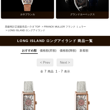
カサブランカ
グランドカーベックス
高級時計正規販売店ハラダ TOP
>
FRANCK MULLER フランク ミュラー
>
LONG ISLAND ロングアイランド
LONG ISLAND ロングアイランド 商品一覧
おすすめ順
価格順(昇順)
価格順(降順)
新着順
< Prev
Next >
7
1
7
全
商品
-
表示