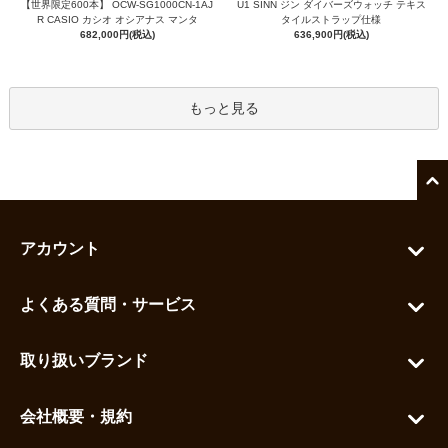
【世界限定600本】 OCW-SG1000CN-1AJ
U1 SINN ジン ダイバーズウォッチ テキス
R CASIO カシオ オシアナス マンタ
タイルストラップ仕様
682,000円(税込)
636,900円(税込)
もっと見る
アカウント
マイアカウント
よくある質問・サービス
カートを見る
お問い合わせ
お気に入りを見る
取り扱いブランド
よくある質問
グランドセイコー
ご利用ガイド
会社概要・規約
シチズン
支払い方法について