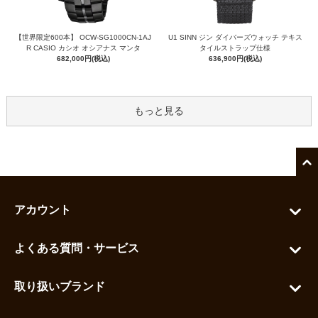
【世界限定600本】 OCW-SG1000CN-1AJ
U1 SINN ジン ダイバーズウォッチ テキス
R CASIO カシオ オシアナス マンタ
タイルストラップ仕様
682,000円(税込)
636,900円(税込)
もっと見る
アカウント
マイアカウント
よくある質問・サービス
カートを見る
お問い合わせ
お気に入りを見る
取り扱いブランド
よくある質問
グランドセイコー