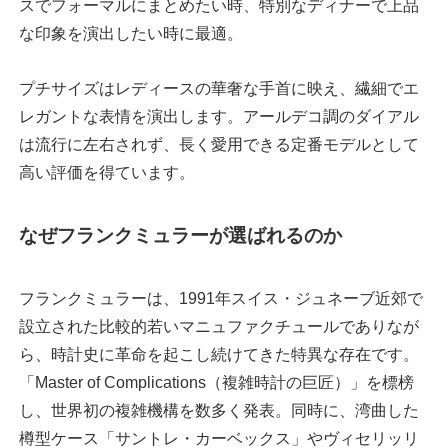
スでフォーマルにまとめたい時、特別なディナーで上品
な印象を演出したい時に最適。
プチサイズはレディースの華奢な手首に映え、繊細でエ
レガントな表情を演出します。アールデコ調のダイアル
は流行に左右されず、長く愛用できる定番モデルとして
高い評価を得ています。
なぜフランクミュラーが選ばれるのか
フランクミュラーは、1991年スイス・ジュネーブ近郊で
設立された比較的若いマニュファクチュールでありなが
ら、時計史に革命を起こし続けてきた特異な存在です。
「Master of Complications（複雑時計の巨匠）」を標榜
し、世界初の複雑機構を数多く発表。同時に、湾曲した
樽型ケース「サントレ・カーベックス」やヴィセリッリ