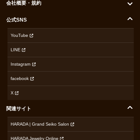
ご利用ガイド
会社概要・規約
シチズン
支払い方法について
ハラダコーポレートサイト
セイコー
公式SNS
配送・送料について
会社概要
カシオ
返品について
沿革
YouTube
ミナセ
ハラダの保証とアフターサービス
アクセス情報
オリエントスター
LINE
特定商取引法に基づく表記
オメガ
Instagram
プライバシーポリシー
ショパール
無断転載・商用利用について
facebook
ロンジン
コンテンツ制作ポリシーおよび生成AIの利用指針
チューダー
X
ノルケイン
関連サイト
ブランド一覧を見る
HARADA | Grand Seiko Salon
HARADA Jewelry Online