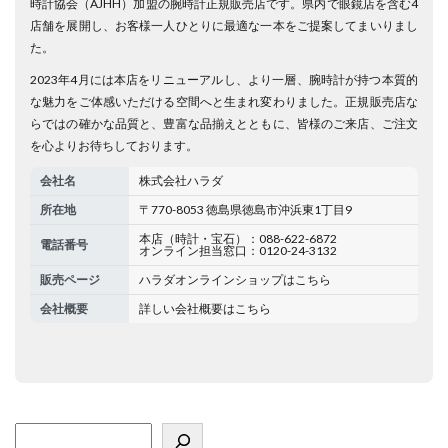
時計協会（AJHH）加盟の腕時計正規販売店です。県内で眼鏡店を含む4
店舗を展開し、お客様一人ひとりに最適な一本をご提案してまいりまし
た。
2023年4月には本店をリニューアルし、より一層、腕時計が持つ本質的
な魅力をご体感いただける空間へと生まれ変わりました。正規販売店な
らではの確かな品質と、豊富な品揃えとともに、皆様のご来店、ご注文
を心よりお待ちしております。
会社名
株式会社ハラダ
所在地
〒770-8053 徳島県徳島市沖浜東1丁目9
本店（時計・宝石）：088-622-6872
電話番号
オンライン担当窓口：0120-24-3132
販売ページ
ハラダオンラインショップはこちら
会社概要
詳しい会社概要はこちら