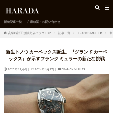
新着記事一覧
在庫確認・お問い合わせ
高級時計正規販売店ハラダ TOP
記事一覧
FRANCK MULLER
新
新生トノウ カーベックス誕生。『グランド カーベ
ックス』が示すフランク ミュラーの新たな挑戦
2023年12月6日
2024年6月27日
FRANCK MULLER