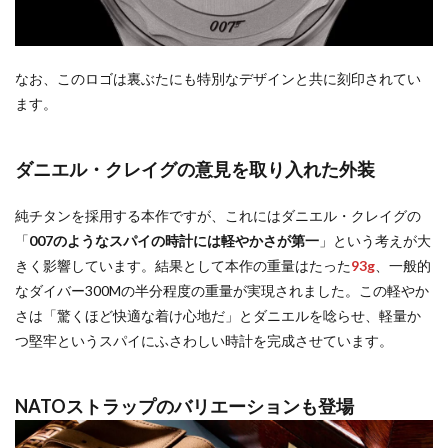
なお、このロゴは裏ぶたにも特別なデザインと共に刻印されてい
ます。
ダニエル・クレイグの意見を取り入れた外装
純チタンを採用する本作ですが、これにはダニエル・クレイグの
「
007のようなスパイの時計には軽やかさが第一
」という考えが大
きく影響しています。結果として本作の重量はたった
93g
、一般的
なダイバー300Mの半分程度の重量が実現されました。この軽やか
さは「驚くほど快適な着け心地だ」とダニエルを唸らせ、軽量か
つ堅牢というスパイにふさわしい時計を完成させています。
NATOストラップのバリエーションも登場