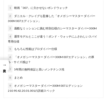
1
映画「007」に欠かせないボンドウォッチ
2
ダニエル・クレイグも監修した「オメガ シーマスター ダイバー
300M 007エディション」
3
過酷なミッションに挑む特別仕様のシーマスター ダイバー300M
4
通常モデルとここが違う！ボンド・ウォッチにふさわしいスパイ
専用仕様
5
もちろん性能はプロダイバー仕様
6
「オメガ シーマスター ダイバー300M 007エディション」の厚
み・サイズ感は？
→
7
5年間の無料保証と高いメンテナンス性
8
まとめ
9
オメガ シーマスター ダイバー300M 007エディション
210.90.42.20.01.001の詳細スペック