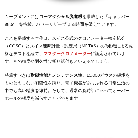
ムーブメントには
コーアクシャル脱進機
を搭載した「キャリバー
8806」を搭載。パワーリザーブは55時間を備えています。
これを搭載する本作は、スイス公式のクロノメーター検定協会
（COSC）とスイス連邦計量⁠・認定局（⁠METAS⁠）の2組織による厳
格なテストを経て、
マスタークロノメーター
に認定されていま
す。その精度や耐久性は折り紙付きといえるでしょう。
特筆すべきは
耐磁性能とメンテナンス性
。15,000ガウスの磁場を
ものともしない耐磁性を誇り、電子機器がありふれる日常生活の
中でも高い精度を維持。そして、通常の腕時計に比べてオーバー
ホールの頻度を減らすことができます