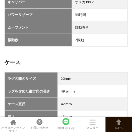
キャリバー
オメガ 8806
パワーリザーブ
55時間
ムーブメント
自動巻き
振動数
7振動
ケース
ラグの間のサイズ
20mm
ラグを含めた縦方向の長さ
49.6 m m
ケース直径
42 m m
厚さ
13 m m
ハラダオンライン
お問い合わせ
メニュー
TOPへ
お問い合わせ
ケース
チタン
サイト