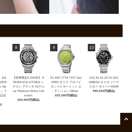
8
9
10
 AQ
【世界限定2,500本】 A
01 400 7778 7157-Set
210.30.42.20.01.001
TIZEN
T8284-61A CITIZEN シ
ORIS オリス プロパイ
OMEGA オメガ シーマ
c Na
チズン アテッサ ACT Li
ロットX カーミット エ
スター ダイバー300M
「冬」 T
ne Platinum Shine Coll
ディション 39mm
990,000円(税込)
周年記念
ection
825,000円(税込)
203,500円(税込)
)