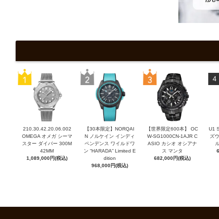
4
210.30.42.20.06.002
【30本限定】NORQAI
【世界限定600本】 OC
U1
OMEGA オメガ シーマ
N ノルケイン インディ
W-SG1000CN-1AJR C
ズウ
スター ダイバー 300M
ペンデンス ワイルドワ
ASIO カシオ オシアナ
42MM
ン “HARADA” Limited E
ス マンタ
1,089,000円(税込)
dition
682,000円(税込)
968,000円(税込)