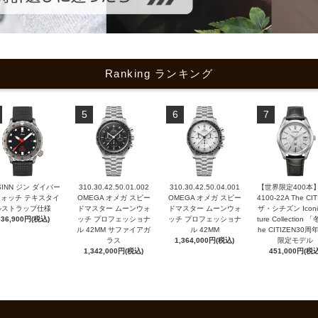
Ranking ランキング
5
6
7
 SINN ジン ダイバー
310.30.42.50.01.002
310.30.42.50.04.001
【世界限定400本】
ォッチ テキスタイ
OMEGA オメガ スピー
OMEGA オメガ スピー
4100-22A The CI
ルストラップ仕様
ドマスター ムーンウォ
ドマスター ムーンウォ
ザ・シチズン Iconi
636,900円(税込)
ッチ プロフェッショナ
ッチ プロフェッショナ
ture Collection 
ル 42MM サファイアガ
ル 42MM
he CITIZEN30
ラス
1,364,000円(税込)
限定モデル
1,342,000円(税込)
451,000円(税込