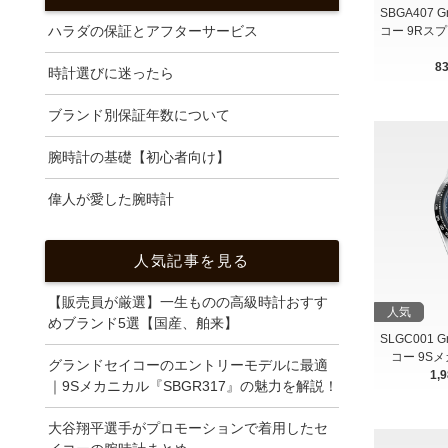
SBGA407 
ハラダの保証とアフターサービス
コー 9Rス
8
時計選びに迷ったら
ブランド別保証年数について
腕時計の基礎【初心者向け】
偉人が愛した腕時計
人気記事を見る
【販売員が厳選】一生ものの高級時計おすす
人気
めブランド5選【国産、舶来】
SLGC001 
コー 9S
グランドセイコーのエントリーモデルに最適
1,
｜9Sメカニカル『SBGR317』の魅力を解説！
大谷翔平選手がプロモーションで着用したセ