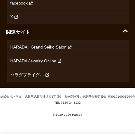
無断転載・商用利用について
facebook
ロンジン
コンテンツ制作ポリシーおよび生成AIの利用指針
チューダー
X
ノルケイン
関連サイト
ブランド一覧を見る
HARADA | Grand Seiko Salon
HARADA Jewelry Online
ハラダブライダル
株式会社ハラダ 徳島県徳島市沖浜東1丁目9 古物商許可：徳島県公安委員会 第801010001664号
TEL
0120-24-3132
© 1929‐2026 Harada
Cookieの利用について
当サイトでは、サービス向上のためCookieを使用しています。詳しく