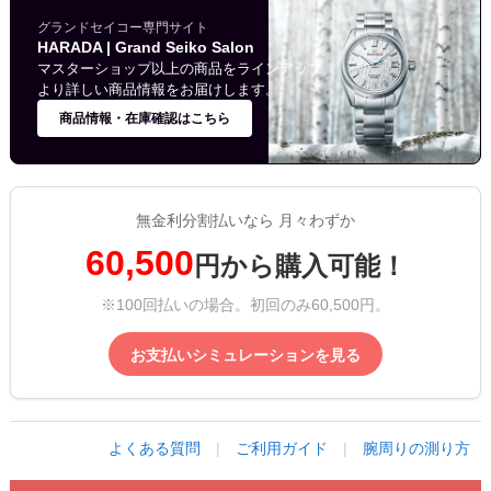
グランドセイコー専門サイト
HARADA | Grand Seiko Salon
マスターショップ以上の商品をラインアップ。
より詳しい商品情報をお届けします。
商品情報・在庫確認はこちら
無金利分割払いなら 月々わずか
60,500
円から購入可能！
※100回払いの場合。初回のみ60,500円。
お支払いシミュレーションを見る
よくある質問
|
ご利用ガイド
|
腕周りの測り方