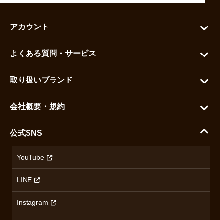
アカウント
マイアカウント
よくある質問・サービス
カートを見る
お問い合わせ
お気に入りを見る
取り扱いブランド
よくある質問
グランドセイコー
ご利用ガイド
会社概要・規約
シチズン
支払い方法について
ハラダコーポレートサイト
セイコー
公式SNS
配送・送料について
会社概要
カシオ
返品について
沿革
YouTube
ミナセ
ハラダの保証とアフターサービス
アクセス情報
オリエントスター
LINE
特定商取引法に基づく表記
オメガ
Instagram
プライバシーポリシー
ショパール