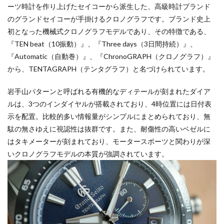
ーツ時計を作り上げたセイコーから派生した、高級時計ブランド
のグランドセイコーが手掛けるクロノグラフです。ブランド史上
初となった機械式クロノグラフモデルであり、その特徴である、
『TEN beat（10振動）』、『Three days（3日間持続）』、
『Automatic（自動巻）』、『ChronoGRAPH（クロノグラフ）』
から、TENTAGRAPH（テンタグラフ）と名づけられています。
岩手山パターンと呼ばれる有機的なディテールが刻まれたダイア
ルは、3つのインダイヤルが搭載されており、4時位置には日付表
示を配置。比較的多い情報量がシンプルにまとめられており、無
駄の無さゆえに視認性は抜群です。また、耐傷性の高いベゼルに
はタキメーターが刻まれており、モータースポーツと関わりが深
いクロノグラフモデルの本質が強調されています。