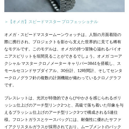
＞【オメガ】スピードマスター プロフェッショナル
オメガ・スピードマスタームーンウォッチは、人類の月面着陸の
際に携行され、プロジェクトを影から支えた世界的に見ても稀有
なモデルです。このモデルは、オメガの持つ冒険心溢れるパイオ
ニアスピリットを垣間見ることができるでしょう。オメガ コーア
クシャル マスター クロノメーター キャリバー3861を搭載し、ス
モールセコンドサブダイアル、30分計、12時間計、そしてセンタ
ークロノグラフ針の複数の計測機能が備わっているクロノグラフ
です。
ブレスレットは、光沢が特徴的できらびやかさを感じられるポリ
ッシュ仕上げのアーチ型リンク2つと、高級で落ち着いた印象を与
えるブラッシュ仕上げのアーチ型リンク3つで構成される5連仕
様。フロントガラスとケースバッグには、耐傷性に優れたサファ
イアクリスタルガラスが採用されており、ムーブメントのバック