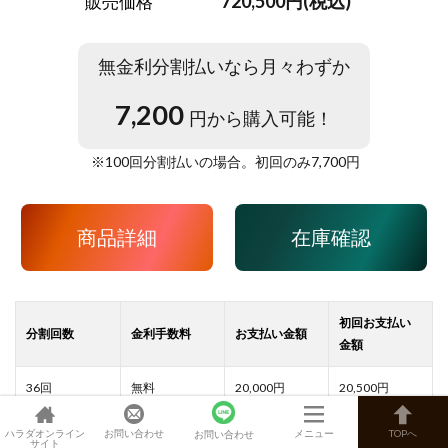
720,500円(税込)
販売価格
無金利分割払いなら月々わずか
7,200
円から購入可能！
※
100
回分割払いの場合。初回のみ
7,700
円
商品詳細
在庫確認
20,000
20,500
12,000
12,500
ハラダオンライン
お問い合わせ
メニュー
TOPへ
お問い合わせ
サイト