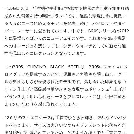
ベル&ロスは、航空機や宇宙船に搭載する機器の専門家が集まり結
成された背景を持つ時計ブランドです。過酷な環境に常に挑戦す
る人々のニーズに応えるモデルを発表し続け、パイロットやダイ
バー、レーサーに愛されています。中でも、BR05シリーズは2019
年に登場したばかりのニューフェイスです。これまでの航空機器
へのオマージュを残しつつも、シティウォッチとしての新たな適
性を見出したコレクションとなっています。
このBR05 CHRONO BLACK STEELは、BR05のフェイスにク
ロノグラフを搭載することで、優雅さと力強さを醸し出し、クー
ルな男性らしさが表現されたモデルです。落ち着いた印象を放つ
サテン仕上げと高級感や華やかさを表現するポリッシュ仕上げが
バランスよく用いられたケースとブレスレットには、細部に至る
までのこだわりを感じ取れるでしょう。
42ミリのスクエアケースは手首でひときわ輝き、強烈なインパク
トを与えます。サイズは大きいながらもブレスレットの落ちる角
度は綿密に計算されているため、どのような場面でも手首にフィ