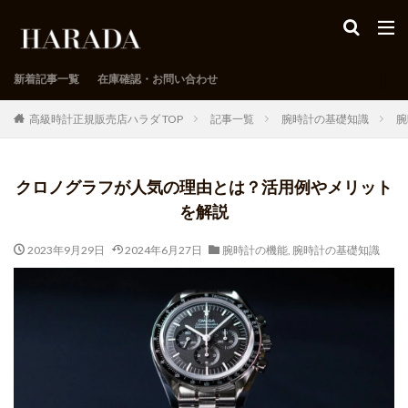
新着記事一覧
在庫確認・お問い合わせ
高級時計正規販売店ハラダ TOP
記事一覧
腕時計の基礎知識
腕
クロノグラフが人気の理由とは？活用例やメリット
を解説
2023年9月29日
2024年6月27日
腕時計の機能
,
腕時計の基礎知識