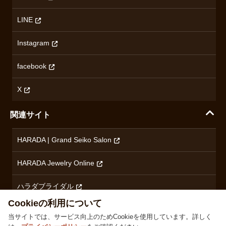
ミナセ
ハラダの保証とアフターサービス
アクセス情報
オリエントスター
LINE
特定商取引法に基づく表記
オメガ
Instagram
プライバシーポリシー
ショパール
無断転載・商用利用について
facebook
ロンジン
コンテンツ制作ポリシーおよび生成AIの利用指針
チューダー
X
ノルケイン
関連サイト
ブランド一覧を見る
HARADA | Grand Seiko Salon
HARADA Jewelry Online
ハラダブライダル
Cookieの利用について
当サイトでは、サービス向上のためCookieを使用しています。詳しく
株式会社ハラダ 徳島県徳島市沖浜東1丁目9 古物商許可：徳島県公安委員会 第801010001664号