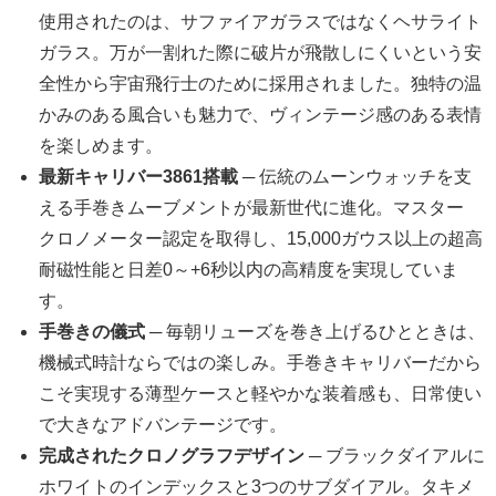
使用されたのは、サファイアガラスではなくヘサライト
ガラス。万が一割れた際に破片が飛散しにくいという安
全性から宇宙飛行士のために採用されました。独特の温
かみのある風合いも魅力で、ヴィンテージ感のある表情
を楽しめます。
最新キャリバー3861搭載
─ 伝統のムーンウォッチを支
える手巻きムーブメントが最新世代に進化。マスター
クロノメーター認定を取得し、15,000ガウス以上の超高
耐磁性能と日差0～+6秒以内の高精度を実現していま
す。
手巻きの儀式
─ 毎朝リューズを巻き上げるひとときは、
機械式時計ならではの楽しみ。手巻きキャリバーだから
こそ実現する薄型ケースと軽やかな装着感も、日常使い
で大きなアドバンテージです。
完成されたクロノグラフデザイン
─ ブラックダイアルに
ホワイトのインデックスと3つのサブダイアル。タキメ