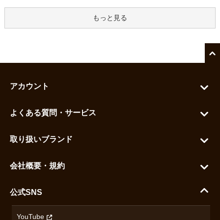
もっと見る
アカウント
マイアカウント
よくある質問・サービス
カートを見る
お問い合わせ
お気に入りを見る
取り扱いブランド
よくある質問
グランドセイコー
ご利用ガイド
会社概要・規約
シチズン
支払い方法について
ハラダコーポレートサイト
セイコー
公式SNS
配送・送料について
会社概要
カシオ
返品について
沿革
YouTube