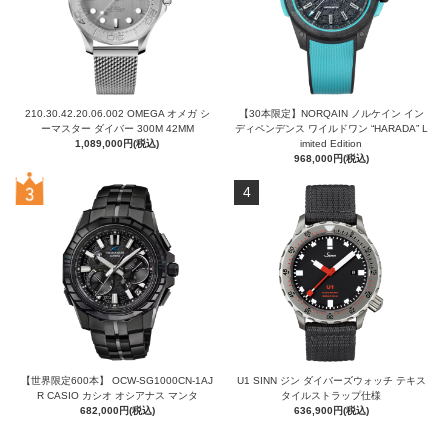
210.30.42.20.06.002 OMEGA オメガ シ
【30本限定】NORQAIN ノルケイン イン
ーマスター ダイバー 300M 42MM
ディペンデンス ワイルドワン “HARADA” L
1,089,000円(税込)
imited Edition
968,000円(税込)
4
【世界限定600本】 OCW-SG1000CN-1AJ
U1 SINN ジン ダイバーズウォッチ テキス
R CASIO カシオ オシアナス マンタ
タイルストラップ仕様
682,000円(税込)
636,900円(税込)