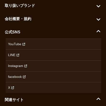
お問い合わせ
お気に入りを見る
取り扱いブランド
よくある質問
グランドセイコー
ご利用ガイド
会社概要・規約
シチズン
支払い方法について
ハラダコーポレートサイト
セイコー
公式SNS
配送・送料について
会社概要
カシオ
返品について
沿革
YouTube
ミナセ
ハラダの保証とアフターサービス
アクセス情報
オリエントスター
LINE
特定商取引法に基づく表記
オメガ
Instagram
プライバシーポリシー
ショパール
無断転載・商用利用について
facebook
ロンジン
コンテンツ制作ポリシーおよび生成AIの利用指針
チューダー
X
ノルケイン
関連サイト
ブランド一覧を見る