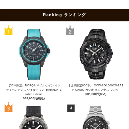
Ranking ランキング
【30本限定】NORQAIN ノルケイン イン
【世界限定600本】 OCW-SG1000CN-1AJ
ディペンデンス ワイルドワン “HARADA” L
R CASIO カシオ オシアナス マンタ
imited Edition
682,000円(税込)
968,000円(税込)
4