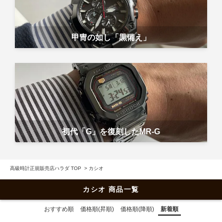
甲冑の如し「黒備え」
初代「G」を復刻したMR-G
高級時計正規販売店ハラダ TOP
>
カシオ
カシオ 商品一覧
おすすめ順
価格順(昇順)
価格順(降順)
新着順