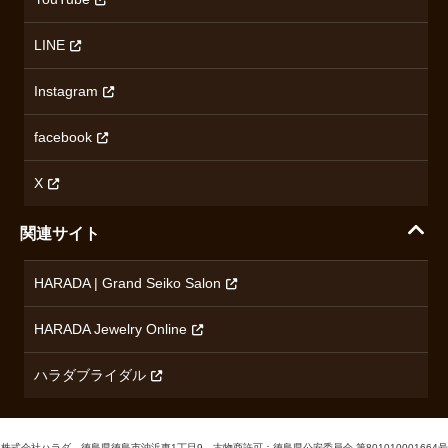
ミナセ
ハラダの保証とアフターサービス
アクセス情報
オリエントスター
LINE
特定商取引法に基づく表記
オメガ
Instagram
プライバシーポリシー
ショパール
無断転載・商用利用について
facebook
ロンジン
コンテンツ制作ポリシーおよび生成AIの利用指針
チューダー
X
ノルケイン
関連サイト
ブランド一覧を見る
HARADA | Grand Seiko Salon
HARADA Jewelry Online
ハラダブライダル
Cookieの利用について
当サイトでは、サービス向上のためCookieを使用しています。詳しく
株式会社ハラダ 徳島県徳島市沖浜東1丁目9 古物商許可：徳島県公安委員会 第801010001664号