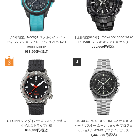
【30本限定】NORQAIN ノルケイン イン
【世界限定600本】 OCW-SG1000CN-1AJ
ディペンデンス ワイルドワン “HARADA” L
R CASIO カシオ オシアナス マンタ
imited Edition
682,000円(税込)
968,000円(税込)
4
U1 SINN ジン ダイバーズウォッチ テキス
310.30.42.50.01.002 OMEGA オメガ ス
タイルストラップ仕様
ピードマスター ムーンウォッチ プロフェ
636,900円(税込)
ッショナル 42MM サファイアガラス
1,342,000円(税込)