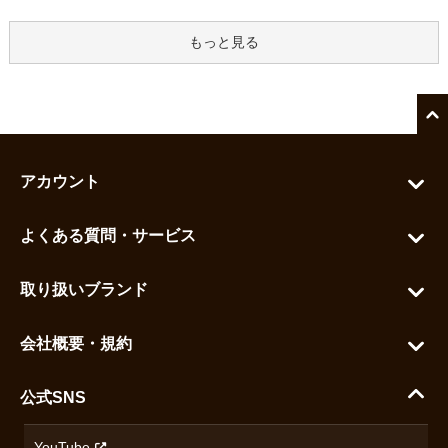
もっと見る
アカウント
マイアカウント
よくある質問・サービス
カートを見る
お問い合わせ
お気に入りを見る
取り扱いブランド
よくある質問
グランドセイコー
ご利用ガイド
会社概要・規約
シチズン
支払い方法について
ハラダコーポレートサイト
セイコー
公式SNS
配送・送料について
会社概要
カシオ
返品について
沿革
YouTube