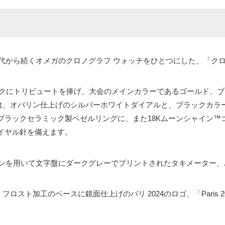
年代から続くオメガのクロノグラフ ウォッチをひとつにした、「ク
ンピックにトリビュートを捧げ、大会のメインカラーであるゴールド、
スは、オパリン仕上げのシルバーホワイトダイアルと、ブラックカラ
ラックセラミック製ベゼルリングに、また18Kムーンシャイン™
イヤル針を備えます。
インを用いて文字盤にダークグレーでプリントされたタキメーター
ロスト加工のベースに鏡面仕上げのパリ 2024のロゴ、「Paris