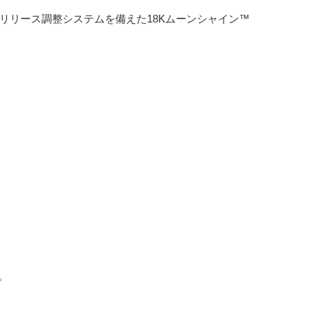
リリース調整システムを備えた18Kムーンシャイン™
。